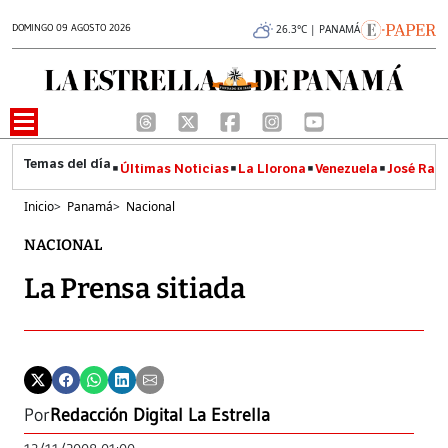
DOMINGO 09 AGOSTO 2026
26.3°C | PANAMÁ
Últimas Noticias
La Llorona
Venezuela
José Raúl
Inicio
>
Panamá
>
Nacional
NACIONAL
La Prensa sitiada
Por
Redacción Digital La Estrella