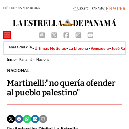
MIÉRCOLES 05 AGOSTO 2026
25.9°C | PANAMÁ
Últimas Noticias
La Llorona
Venezuela
José Raúl
Inicio
>
Panamá
>
Nacional
NACIONAL
Martinelli:"no quería ofender
al pueblo palestino"