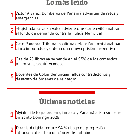
Lo más leído
Víctor Álvarez: Bomberos de Panamá advierten de retos y
1
emergencias
Magistrada salva su voto: advierte que Corte evitó analizar
2
el fondo de demanda contra la Policía Municipal
Caso Pandora: Tribunal confirma detención provisional para
3
cinco imputados y ordena una nueva prisión preventiva
Gas de 25 libras ya se vende en el 95% de los comercios
4
minoristas, según Acodeco
Docentes de Colón denuncian fallos contradictorios y
5
desacato de órdenes de reintegro
Últimas noticias
Alyiah Lide logra oro en gimnasia y Panamá alista su cierre
1
en Santo Domingo 2026
Terapia dirigida reduce 94 % riesgo de progresión
2
intracraneal en tipo de cáncer de pulmón