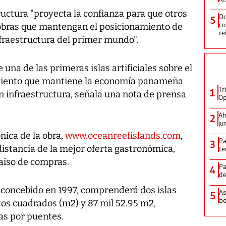
ructura "proyecta la confianza para que otros
Do
5
co
 obras que mantengan el posicionamiento de
re
raestructura del primer mundo".
 una de las primeras islas artificiales sobre el
cimiento que mantiene la economía panameña
Tr
1
 infraestructura, señala una nota de prensa
Op
Ah
2
ju
nica de la obra,
www.oceanreefislands.com
,
Pa
3
distancia de la mejor oferta gastronómica,
te
raíso de compras.
Pa
4
de
 concebido en 1997, comprenderá dos islas
As
5
bo
tos cuadrados (m2) y 87 mil 52.95 m2,
as por puentes.