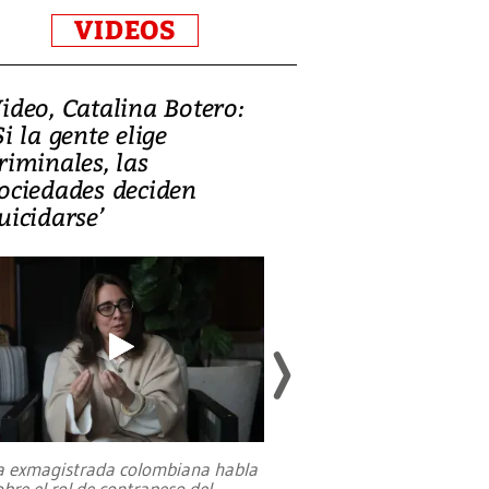
VIDEOS
ideo, Catalina Botero:
Video: Lula la
Si la gente elige
candidatura 
riminales, las
promesas de i
ociedades deciden
en defensa, ed
uicidarse’
tierras raras
a exmagistrada colombiana habla
Entre recuerdos y es
obre el rol de contrapeso del
referencias hacia sus