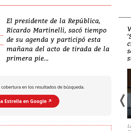
El presidente de la República,
Video, Japón: Terremoto
V
Ricardo Martinelli, sacó tiempo
deja heridos y graves
‘
de su agenda y participó esta
daños en Kumamoto
c
mañana del acto de tirada de la
s
primera pie...
s
 cobertura en los resultados de búsqueda.
a Estrella en Google ↗️
Un fuerte terremoto de magnitud
7,1 se registró este martes 28 de
julio en la prefectura de Kumamoto,
L
al sur de Japón, provocando una
s