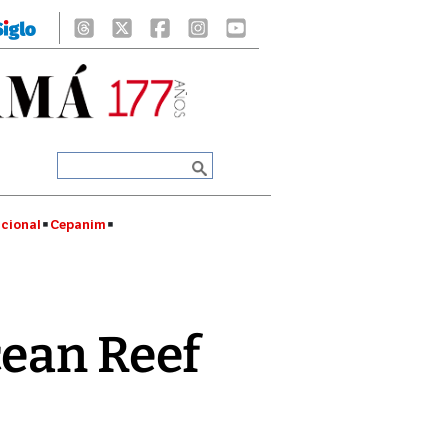
cional
Cepanim
cean Reef