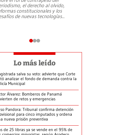
eriodismo, el derecho al olvido,
presidente de Brasil,
eformas constitucionales y los
da Silva, oficializó 
esafíos de nuevas tecnologías
...
candidatura
...
Lo más leído
gistrada salva su voto: advierte que Corte
itó analizar el fondo de demanda contra la
licía Municipal
ctor Álvarez: Bomberos de Panamá
vierten de retos y emergencias
so Pandora: Tribunal confirma detención
ovisional para cinco imputados y ordena
a nueva prisión preventiva
s de 25 libras ya se vende en el 95% de
s comercios minoristas, según Acodeco