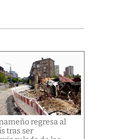
nameño regresa al
ís tras ser