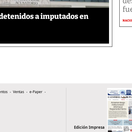
de
fu
detenidos a imputados en
NACI
ntos
Ventas
e-Paper
Edición Impresa