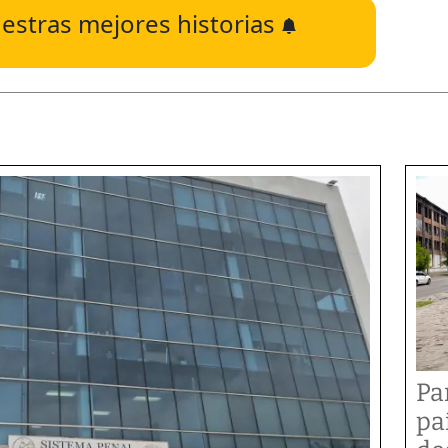
estras mejores historias
Pa
pa