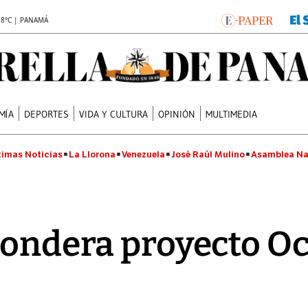
.8°C | PANAMÁ
MÍA
DEPORTES
VIDA Y CULTURA
OPINIÓN
MULTIMEDIA
timas Noticias
La Llorona
Venezuela
José Raúl Mulino
Asamblea Na
pondera proyecto O