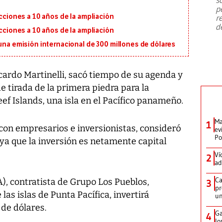
emergencia de gran
...
p
ecciones a 10 años de la ampliación
r
d
ecciones a 10 años de la ampliación
 una emisión internacional de 300 millones de dólares
icardo Martinelli, sacó tiempo de su agenda y
e tirada de la primera piedra para la
ef Islands, una isla en el Pacífico panameño.
Ma
1
con empresarios e inversionistas, consideró
ev
Po
 ya que la inversión es netamente capital
Ví
2
ad
Ca
A), contratista de Grupo Los Pueblos,
3
pr
las islas de Punta Pacífica, invertirá
un
de dólares.
Ga
4
lo