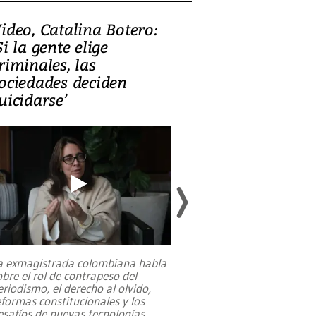
ideo, Catalina Botero:
Video: Lula la
Si la gente elige
candidatura 
riminales, las
promesas de i
ociedades deciden
en defensa, ed
uicidarse’
tierras raras
a exmagistrada colombiana habla
Entre recuerdos y es
obre el rol de contrapeso del
referencias hacia sus
eriodismo, el derecho al olvido,
presidente de Brasil,
eformas constitucionales y los
da Silva, oficializó 
esafíos de nuevas tecnologías
...
candidatura
...