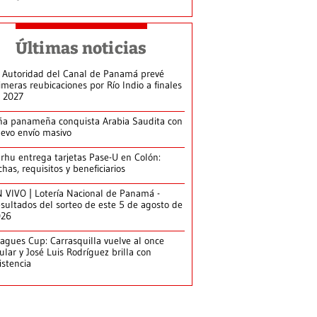
Últimas noticias
 Autoridad del Canal de Panamá prevé
imeras reubicaciones por Río Indio a finales
 2027
ña panameña conquista Arabia Saudita con
evo envío masivo
arhu entrega tarjetas Pase-U en Colón:
chas, requisitos y beneficiarios
 VIVO | Lotería Nacional de Panamá -
sultados del sorteo de este 5 de agosto de
026
agues Cup: Carrasquilla vuelve al once
tular y José Luis Rodríguez brilla con
istencia