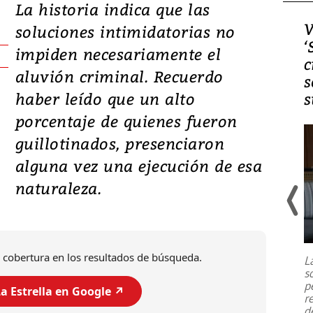
La historia indica que las
Video, Japón: Terremoto
V
soluciones intimidatorias no
deja heridos y graves
‘
impiden necesariamente el
daños en Kumamoto
c
aluvión criminal. Recuerdo
s
haber leído que un alto
s
porcentaje de quienes fueron
guillotinados, presenciaron
alguna vez una ejecución de esa
naturaleza.
Un fuerte terremoto de magnitud
7,1 se registró este martes 28 de
julio en la prefectura de Kumamoto,
 cobertura en los resultados de búsqueda.
L
al sur de Japón, provocando una
s
emergencia de gran
...
p
a Estrella en Google ↗️
r
d