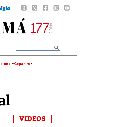
cional
Cepanim
al
VIDEOS