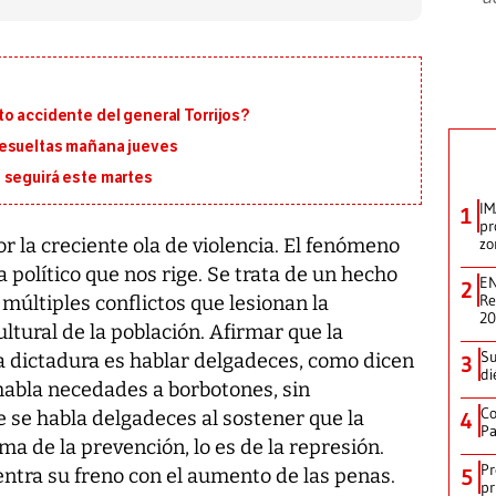
o accidente del general Torrijos?
resueltas mañana jueves
 seguirá este martes
IM
1
pr
r la creciente ola de violencia. El fenómeno
zo
 político que nos rige. Se trata de un hecho
EN
2
Re
s múltiples conflictos que lesionan la
2
ltural de la población. Afirmar que la
Su
a dictadura es hablar delgadeces, como dicen
3
di
abla necedades a borbotones, sin
Co
se habla delgadeces al sostener que la
4
Pa
a de la prevención, lo es de la represión.
Pr
entra su freno con el aumento de las penas.
5
pr