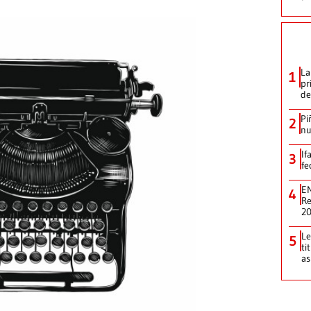
La
1
pr
de
Pi
2
nu
If
3
fe
EN
4
Re
2
Le
5
ti
as