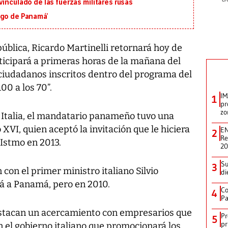
inculado de las fuerzas militares rusas
igo de Panamá’
ública, Ricardo Martinelli retornará hoy de
participará a primeras horas de la mañana del
 ciudadanos inscritos dentro del programa del
00 a los 70”.
IM
1
pr
zo
r Italia, el mandatario panameño tuvo una
XVI, quien aceptó la invitación que le hiciera
EN
2
Re
 Istmo en 2013.
2
Su
3
con el primer ministro italiano Silvio
di
á a Panamá, pero en 2010.
Co
4
Pa
destacan un acercamiento con empresarios que
Pr
5
pr
 el gobierno italiano que promocionará los