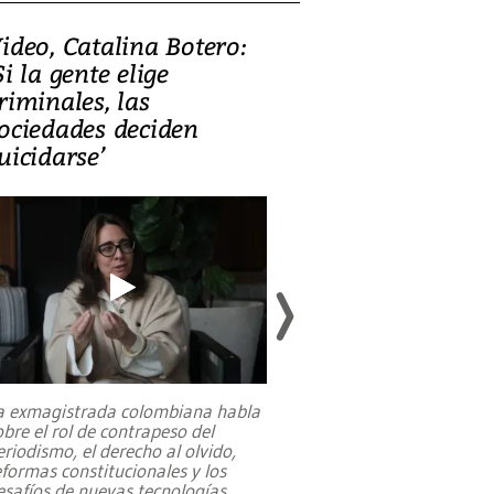
ideo, Catalina Botero:
Video: Lula la
Si la gente elige
candidatura 
riminales, las
promesas de i
ociedades deciden
en defensa, ed
uicidarse’
tierras raras
a exmagistrada colombiana habla
Entre recuerdos y es
obre el rol de contrapeso del
referencias hacia sus
eriodismo, el derecho al olvido,
presidente de Brasil,
eformas constitucionales y los
da Silva, oficializó 
esafíos de nuevas tecnologías
...
candidatura
...