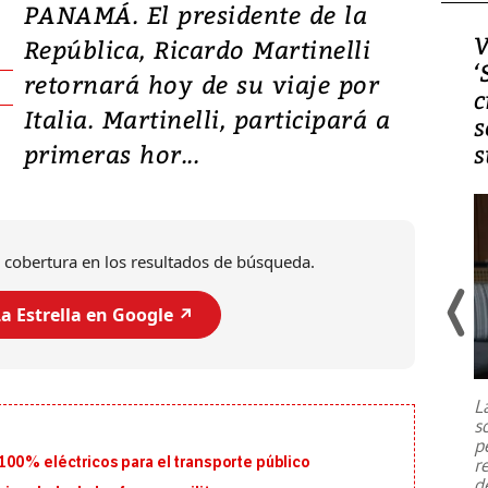
PANAMÁ. El presidente de la
Video, Japón: Terremoto
V
República, Ricardo Martinelli
deja heridos y graves
‘
retornará hoy de su viaje por
daños en Kumamoto
c
Italia. Martinelli, participará a
s
primeras hor...
s
 cobertura en los resultados de búsqueda.
a Estrella en Google ↗️
Un fuerte terremoto de magnitud
7,1 se registró este martes 28 de
julio en la prefectura de Kumamoto,
L
al sur de Japón, provocando una
s
emergencia de gran
...
p
100% eléctricos para el transporte público
r
d