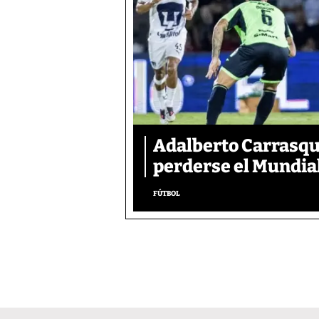
Adalberto Carrasqui
perderse el Mundial
FÚTBOL