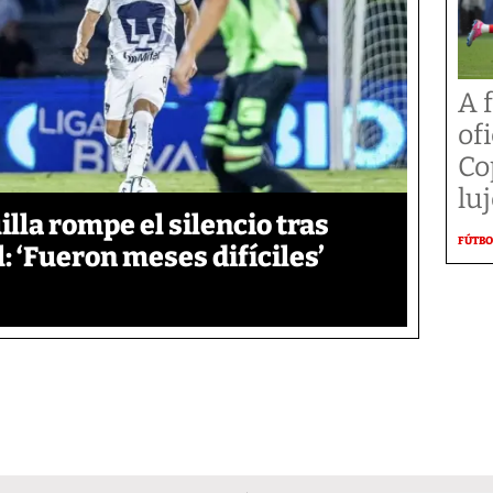
A 
of
Co
lu
lla rompe el silencio tras
FÚTBO
: ‘Fueron meses difíciles’