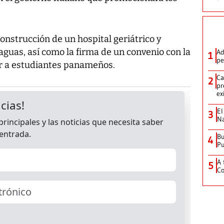
construcción de un hospital geriátrico y
raguas, así como la firma de un convenio con la
Ad
1
pe
ar a estudiantes panameños.
Ca
2
pr
ex
El
3
Na
Bu
4
Pu
A 
5
Co