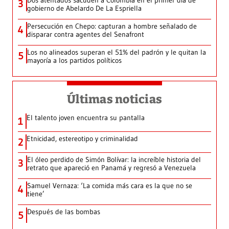
Dos atentados sacuden a Colombia en el primer día de
3
gobierno de Abelardo De La Espriella
Persecución en Chepo: capturan a hombre señalado de
4
disparar contra agentes del Senafront
Los no alineados superan el 51% del padrón y le quitan la
5
mayoría a los partidos políticos
Últimas noticias
El talento joven encuentra su pantalla​
1
Etnicidad, estereotipo y criminalidad
2
El óleo perdido de Simón Bolívar: la increíble historia del
3
retrato que apareció en Panamá y regresó a Venezuela
Samuel Vernaza: ‘La comida más cara es la que no se
4
tiene’
Después de las bombas
5