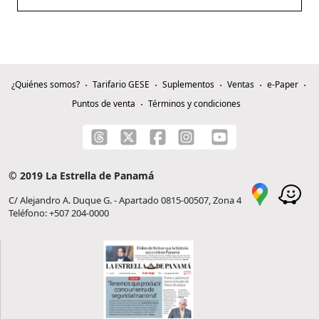
¿Quiénes somos?
Tarifario GESE
Suplementos
Ventas
e-Paper
Puntos de venta
Términos y condiciones
© 2019 La Estrella de Panamá
C/ Alejandro A. Duque G. - Apartado 0815-00507, Zona 4
Teléfono: +507 204-0000