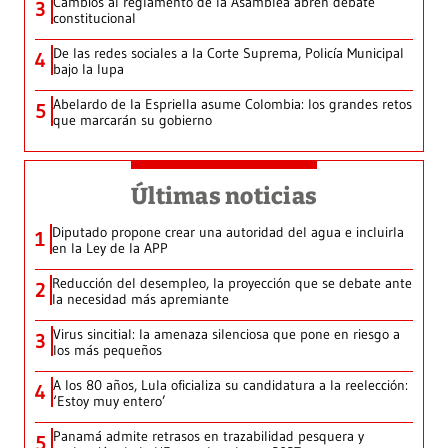
Cambios al reglamento de la Asamblea abren debate
3
constitucional
De las redes sociales a la Corte Suprema, Policía Municipal
4
bajo la lupa
Abelardo de la Espriella asume Colombia: los grandes retos
5
que marcarán su gobierno
Últimas noticias
Diputado propone crear una autoridad del agua e incluirla
1
en la Ley de la APP
Reducción del desempleo, la proyección que se debate ante
2
la necesidad más apremiante
Virus sincitial: la amenaza silenciosa que pone en riesgo a
3
los más pequeños
A los 80 años, Lula oficializa su candidatura a la reelección:
4
‘Estoy muy entero’
Panamá admite retrasos en trazabilidad pesquera y
5