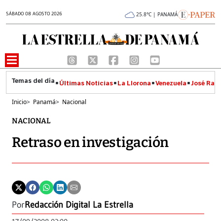
SÁBADO 08 AGOSTO 2026
25.8°C | PANAMÁ
Últimas Noticias
La Llorona
Venezuela
José Raúl
Inicio
>
Panamá
>
Nacional
NACIONAL
Retraso en investigación
Por
Redacción Digital La Estrella