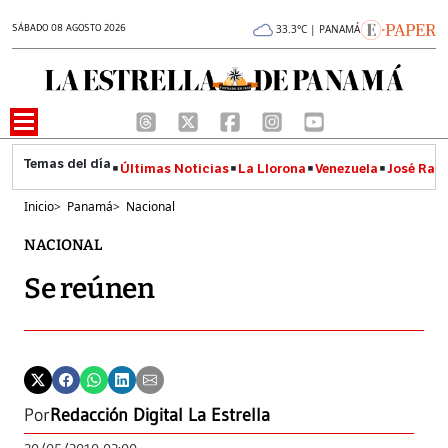
SÁBADO 08 AGOSTO 2026
33.3°C | PANAMÁ
Últimas Noticias
La Llorona
Venezuela
José Raúl
Inicio
>
Panamá
>
Nacional
NACIONAL
Se reúnen
Por
Redacción Digital La Estrella