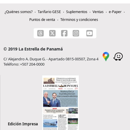
¿Quiénes somos?
Tarifario GESE
Suplementos
Ventas
e-Paper
Puntos de venta
Términos y condiciones
© 2019 La Estrella de Panamá
C/ Alejandro A. Duque G. - Apartado 0815-00507, Zona 4
Teléfono: +507 204-0000
Edición Impresa