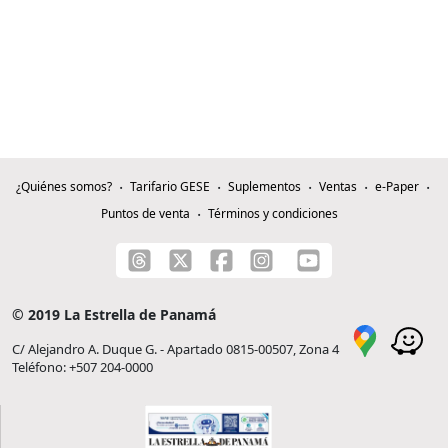
¿Quiénes somos?
Tarifario GESE
Suplementos
Ventas
e-Paper
Puntos de venta
Términos y condiciones
© 2019 La Estrella de Panamá
C/ Alejandro A. Duque G. - Apartado 0815-00507, Zona 4
Teléfono: +507 204-0000