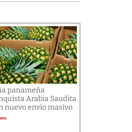
ña panameña
nquista Arabia Saudita
n nuevo envío masivo
OMÍA