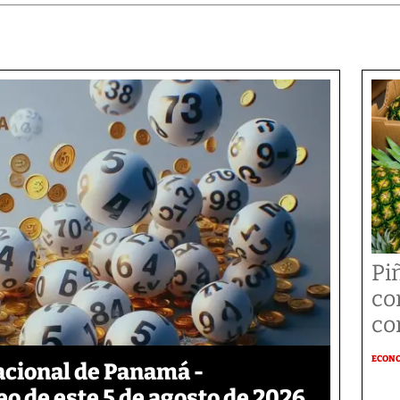
Pi
co
co
ECON
acional de Panamá -
eo de este 5 de agosto de 2026