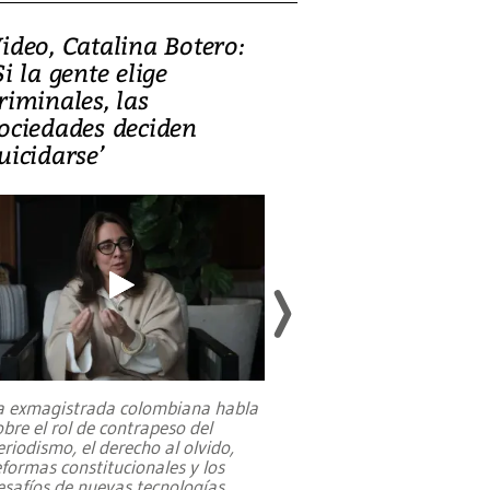
ideo, Catalina Botero:
Video: Lula la
Si la gente elige
candidatura 
riminales, las
promesas de i
ociedades deciden
en defensa, ed
uicidarse’
tierras raras
a exmagistrada colombiana habla
Entre recuerdos y es
obre el rol de contrapeso del
referencias hacia sus
eriodismo, el derecho al olvido,
presidente de Brasil,
eformas constitucionales y los
da Silva, oficializó 
esafíos de nuevas tecnologías
...
candidatura
...