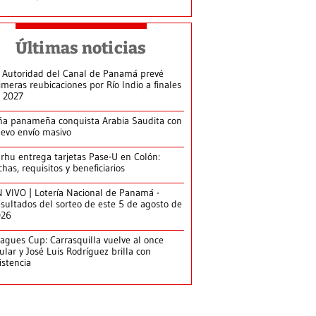
Últimas noticias
 Autoridad del Canal de Panamá prevé
imeras reubicaciones por Río Indio a finales
 2027
ña panameña conquista Arabia Saudita con
evo envío masivo
arhu entrega tarjetas Pase-U en Colón:
chas, requisitos y beneficiarios
 VIVO | Lotería Nacional de Panamá -
sultados del sorteo de este 5 de agosto de
026
agues Cup: Carrasquilla vuelve al once
tular y José Luis Rodríguez brilla con
istencia