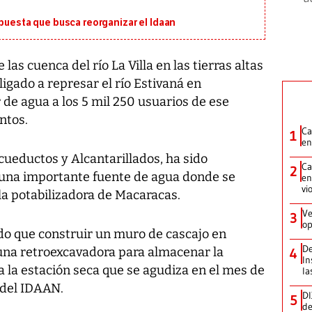
opuesta que busca reorganizar el Idaan
as cuenca del río La Villa en las tierras altas
ligado a represar el río Estivaná en
de agua a los 5 mil 250 usuarios de ese
ntos.
Ca
1
en
cueductos y Alcantarillados, ha sido
Ca
2
 una importante fuente de agua donde se
en
vi
la potabilizadora de Macaracas.
Ve
3
op
ido que construir un muro de cascajo en
De
una retroexcavadora para almacenar la
4
In
 a la estación seca que se agudiza en el mes de
la
s del IDAAN.
DI
5
de