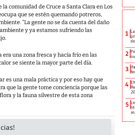
 la comunidad de Cruce a Santa Clara en Los
reocupa que se estén quemando potreros,
mbiente. “La gente no se da cuenta del daño
 ambiente y ya estamos sufriendo las
La
1
pr
jo.
de
Pi
2
 era una zona fresca y hacía frío en las
nu
calor se siente la mayor parte del día.
If
3
fe
ar es una mala práctica y por eso hay que
EN
4
a que la gente tome conciencia porque las
Re
2
lora y la fauna silvestre de esta zona
Le
5
ti
as