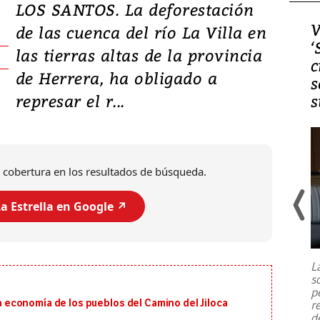
LOS SANTOS. La deforestación
Video, Japón: Terremoto
V
de las cuenca del río La Villa en
deja heridos y graves
‘
las tierras altas de la provincia
daños en Kumamoto
c
de Herrera, ha obligado a
s
represar el r...
s
 cobertura en los resultados de búsqueda.
a Estrella en Google ↗️
Un fuerte terremoto de magnitud
7,1 se registró este martes 28 de
julio en la prefectura de Kumamoto,
L
al sur de Japón, provocando una
s
emergencia de gran
...
p
 la economía de los pueblos del Camino del Jiloca
r
d