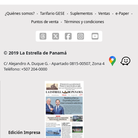
¿Quiénes somos?
Tarifario GESE
Suplementos
Ventas
e-Paper
Puntos de venta
Términos y condiciones
© 2019 La Estrella de Panamá
C/ Alejandro A. Duque G. - Apartado 0815-00507, Zona 4
Teléfono: +507 204-0000
Edición Impresa