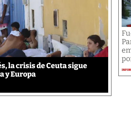
Fu
Pa
em
po
 la crisis de Ceuta sigue
INFOR
a y Europa