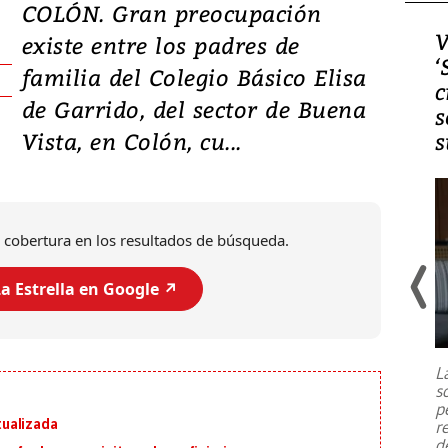
COLÓN. Gran preocupación
Video, Japón: Terremoto
V
existe entre los padres de
deja heridos y graves
‘
familia del Colegio Básico Elisa
daños en Kumamoto
c
de Garrido, del sector de Buena
s
Vista, en Colón, cu...
s
 cobertura en los resultados de búsqueda.
a Estrella en Google ↗️
Un fuerte terremoto de magnitud
7,1 se registró este martes 28 de
julio en la prefectura de Kumamoto,
L
al sur de Japón, provocando una
s
emergencia de gran
...
p
ualizada
r
d