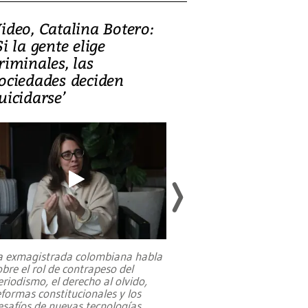
ideo, Catalina Botero:
Video: Lula la
Si la gente elige
candidatura 
riminales, las
promesas de i
ociedades deciden
en defensa, ed
uicidarse’
tierras raras
a exmagistrada colombiana habla
Entre recuerdos y es
obre el rol de contrapeso del
referencias hacia sus
eriodismo, el derecho al olvido,
presidente de Brasil,
eformas constitucionales y los
da Silva, oficializó 
esafíos de nuevas tecnologías
...
candidatura
...