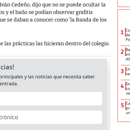
 Iván Cedeño, dijo que no se puede ocultar la
os y el baño se podían observar grafitis
que se daban a conocer como ‘la Banda de los
Co
1
de
Po
 las prácticas las hicieran dentro del colegio.
Ba
2
em
dó
Un
3
sa
Do
4
co
re
Ca
5
pr
un