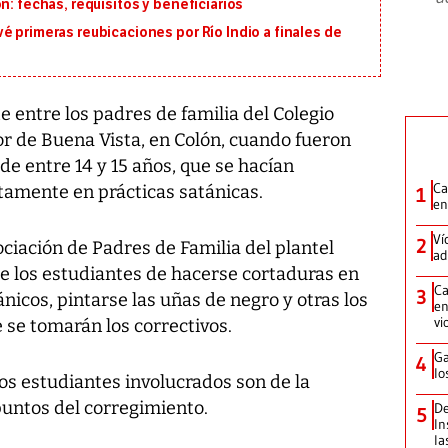
n: fechas, requisitos y beneficiarios
é primeras reubicaciones por Río Indio a finales de
 entre los padres de familia del Colegio
tor de Buena Vista, en Colón, cuando fueron
de entre 14 y 15 años, que se hacían
Ca
tamente en prácticas satánicas.
1
en
Ví
2
ociación de Padres de Familia del plantel
ad
de los estudiantes de hacerse cortaduras en
Ca
3
ánicos, pintarse las uñas de negro y otras los
en
vi
 se tomarán los correctivos.
Ga
4
lo
os estudiantes involucrados son de la
puntos del corregimiento.
De
5
In
la