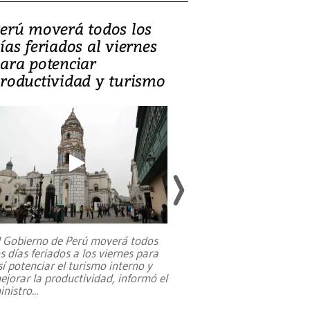
erú moverá todos los
Video, Catalin
ías feriados al viernes
‘Si la gente el
ara potenciar
criminales, la
roductividad y turismo
sociedades de
suicidarse’
l Gobierno de Perú moverá todos
os días feriados a los viernes para
La exmagistrada co
sí potenciar el turismo interno y
sobre el rol de contr
ejorar la productividad, informó el
periodismo, el derech
inistro
...
reformas constitucio
desafíos de nuevas t