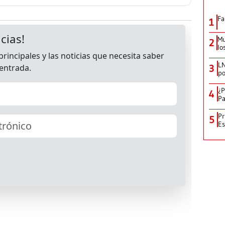
Fa
1
Mu
2
lo
LN
3
po
¿P
4
Pa
Pr
5
Es