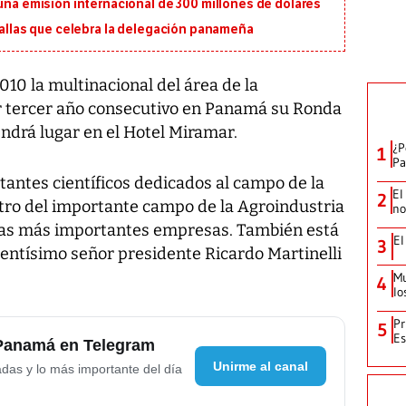
 una emisión internacional de 300 millones de dólares
edallas que celebra la delegación panameña
10 la multinacional del área de la
or tercer año consecutivo en Panamá su Ronda
ndrá lugar en el Hotel Miramar.
¿P
1
Pa
ntes científicos dedicados al campo de la
El
2
ntro del importante campo de la Agroindustria
no
e las más importantes empresas. También está
El
3
elentísimo señor presidente Ricardo Martinelli
Mu
4
lo
Pr
5
Es
 Panamá en Telegram
Unirme al canal
adas y lo más importante del día