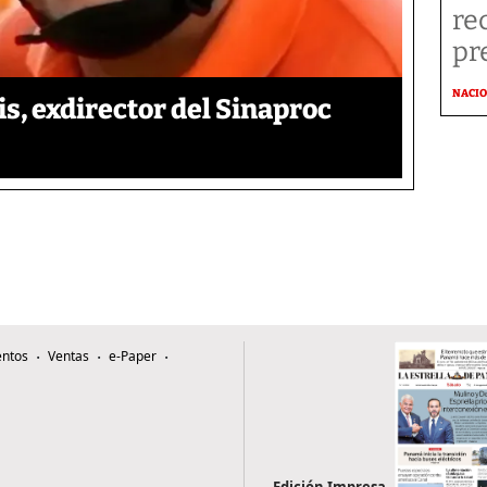
re
pr
NACI
is, exdirector del Sinaproc
ntos
Ventas
e-Paper