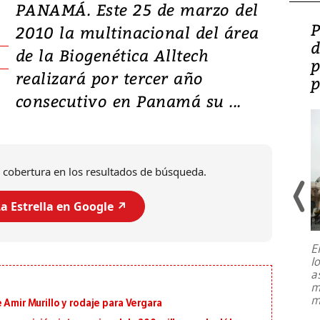
PANAMÁ. Este 25 de marzo del
Video: Lula lanza su
P
2010 la multinacional del área
candidatura con
d
de la Biogenética Alltech
promesas de inversión
p
realizará por tercer año
en defensa, educación y
p
consecutivo en Panamá su ...
tierras raras
 cobertura en los resultados de búsqueda.
a Estrella en Google ↗️
E
l
Entre recuerdos y escuetas
a
referencias hacia sus adversarios, el
m
presidente de Brasil, Luiz Inácio Lula
m
 Amir Murillo y rodaje para Vergara
da Silva, oficializó este domingo su
candidatura
...