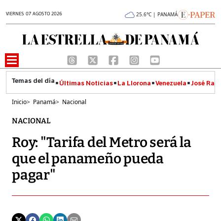
VIERNES 07 AGOSTO 2026
25.6°C | PANAMÁ
Últimas Noticias
La Llorona
Venezuela
José Raúl
Inicio
>
Panamá
>
Nacional
NACIONAL
Roy: "Tarifa del Metro será la
que el panameño pueda
pagar"