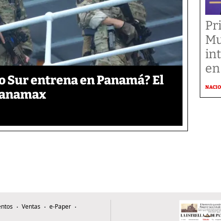
Pr
Mu
in
en
o Sur entrena en Panamá? El
NACI
 Panamax
ntos
Ventas
e-Paper