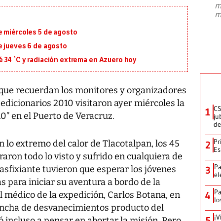
m
presidente de Brasil, Luiz Inácio Lula
m
da Silva, oficializó este domingo su
candidatura
...
e miércoles 5 de agosto
e jueves 6 de agosto
 34 °C y radiación extrema en Azuero hoy
 que recuerdan los monitores y organizadores
edicionarios 2010 visitaron ayer miércoles la
CS
1
0” en el Puerto de Veracruz.
ju
de
Pr
 lo extremo del calor de Tlacotalpan, los 45
2
Es
aron todo lo visto y sufrido en cualquiera de
Pa
 asfixiante tuvieron que esperar los jóvenes
3
el
 para iniciar su aventura a bordo de la
Pa
el médico de la expedición, Carlos Botana, en
4
lo
ncha de desvanecimientos producto del
¡V
5
ó incluso a pensar en abortar la misión. Pero