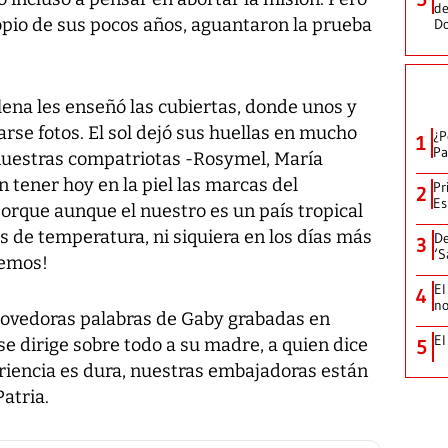
de
opio de sus pocos años, aguantaron la prueba
D
ilena les enseñó las cubiertas, donde unos y
arse fotos. El sol dejó sus huellas en mucho
¿P
1
Pa
 nuestras compatriotas -Rosymel, María
n tener hoy en la piel las marcas del
Pr
2
Es
orque aunque el nuestro es un país tropical
 de temperatura, ni siquiera en los días más
De
3
‘S
nemos!
El
4
no
nmovedoras palabras de Gaby grabadas en
El
 se dirige sobre todo a su madre, a quien dice
5
iencia es dura, nuestras embajadoras están
atria.