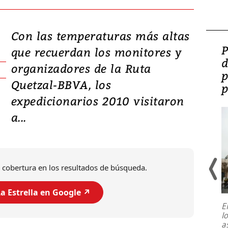
Con las temperaturas más altas
Video: Lula lanza su
P
que recuerdan los monitores y
candidatura con
d
organizadores de la Ruta
promesas de inversión
p
Quetzal-BBVA, los
en defensa, educación y
p
expedicionarios 2010 visitaron
tierras raras
a...
 cobertura en los resultados de búsqueda.
a Estrella en Google ↗️
E
l
Entre recuerdos y escuetas
a
referencias hacia sus adversarios, el