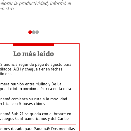
ejorar la productividad, informó el
periodismo, el derech
inistro
...
reformas constitucio
desafíos de nuevas t
Lo más leído
S anuncia segundo pago de agosto para
bilados: ACH y cheque tienen fechas
finidas
imera reunión entre Mulino y De La
priella: interconexión eléctrica en la mira
namá comienza su ruta a la movilidad
éctrica con 5 buses chinos
namá Sub-21 se queda con el bronce en
s Juegos Centroamericanos y del Caribe
iernes dorado para Panamá!: Dos medallas