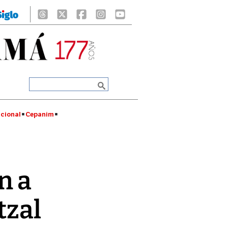
cional
Cepanim
n a
tzal