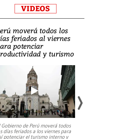
VIDEOS
erú moverá todos los
Video, Catalin
ías feriados al viernes
‘Si la gente el
ara potenciar
criminales, la
roductividad y turismo
sociedades de
suicidarse’
l Gobierno de Perú moverá todos
os días feriados a los viernes para
La exmagistrada co
sí potenciar el turismo interno y
sobre el rol de contr