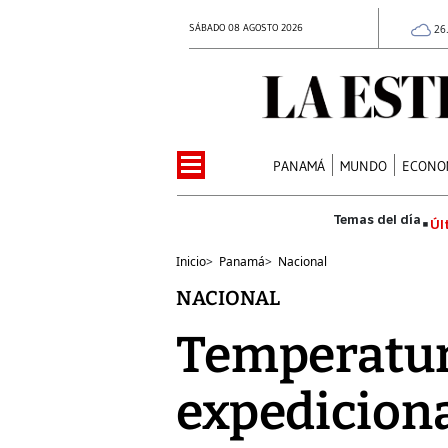
SÁBADO 08 AGOSTO 2026
26
PANAMÁ
MUNDO
ECONO
Úl
Inicio
>
Panamá
>
Nacional
NACIONAL
Temperatur
expediciona