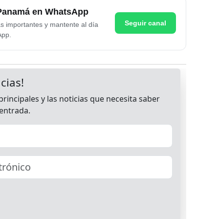
e Panamá en WhatsApp
Seguir canal
as importantes y mantente al día
App.