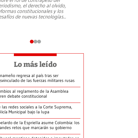
eriodismo, el derecho al olvido,
presidente de Brasil,
eformas constitucionales y los
da Silva, oficializó 
esafíos de nuevas tecnologías
...
candidatura
...
Lo más leído
nameño regresa al país tras ser
svinculado de las fuerzas militares rusas
mbios al reglamento de la Asamblea
ren debate constitucional
 las redes sociales a la Corte Suprema,
licía Municipal bajo la lupa
elardo de la Espriella asume Colombia: los
andes retos que marcarán su gobierno