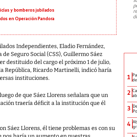
emergencia de gran
...
p
icías y bomberos jubilados
r
d
ados en Operación Pandora
bilados Independientes, Eladio Fernández,
ja de Seguro Social (CSS), Guillermo Sáez
r destituido del cargo el próximo 1 de julio,
la República, Ricardo Martinelli, indicó haría
Pa
1
ersas instituciones.
de
Ca
2
 luego de que Sáez Llorens señalara que un
ab
ción traería déficit a la institución que él
De
3
Po
Ab
4
gr
on Sáez Llorens, él tiene problemas es con su
se nos haría un aumento en nuestras