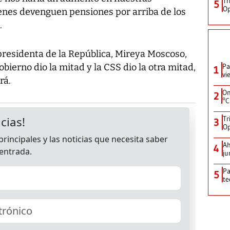
Tr
5
Op
enes devenguen pensiones por arriba de los
.
presidenta de la República, Mireya Moscoso,
bierno dio la mitad y la CSS dio la otra mitad,
Pa
1
vi
rá.
On
2
°C
Tr
3
Op
Ah
4
ju
Pa
5
te