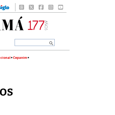
cional
Cepanim
los