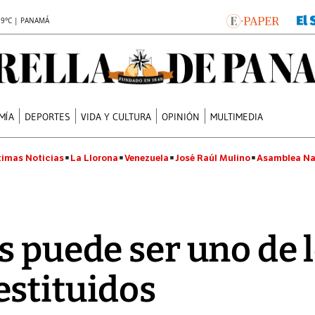
.9°C | PANAMÁ
MÍA
DEPORTES
VIDA Y CULTURA
OPINIÓN
MULTIMEDIA
timas Noticias
La Llorona
Venezuela
José Raúl Mulino
Asamblea Na
s puede ser uno de 
stituidos