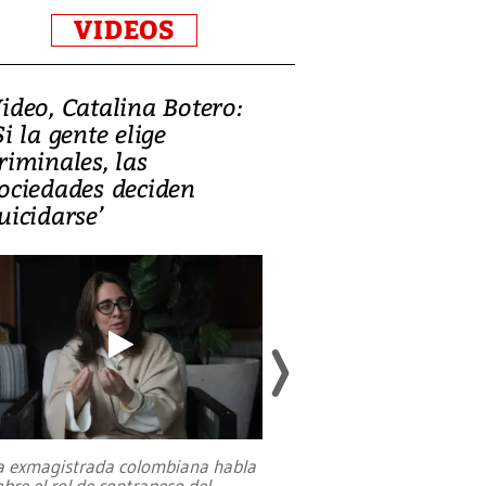
VIDEOS
ideo, Catalina Botero:
Video: Lula la
Si la gente elige
candidatura 
riminales, las
promesas de i
ociedades deciden
en defensa, ed
uicidarse’
tierras raras
a exmagistrada colombiana habla
Entre recuerdos y es
obre el rol de contrapeso del
referencias hacia sus