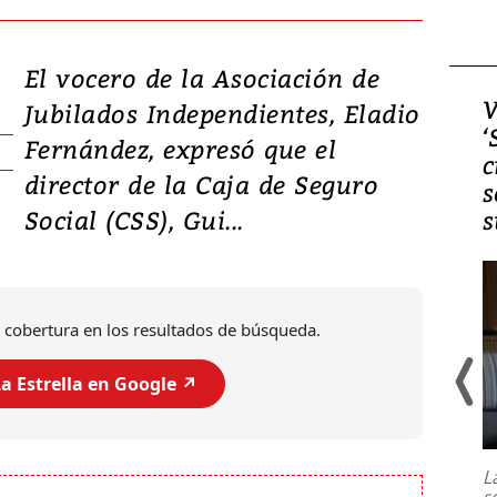
El vocero de la Asociación de
Video, Japón: Terremoto
V
Jubilados Independientes, Eladio
deja heridos y graves
‘
Fernández, expresó que el
daños en Kumamoto
c
director de la Caja de Seguro
s
Social (CSS), Gui...
s
 cobertura en los resultados de búsqueda.
a Estrella en Google ↗️
Un fuerte terremoto de magnitud
7,1 se registró este martes 28 de
julio en la prefectura de Kumamoto,
L
al sur de Japón, provocando una
s