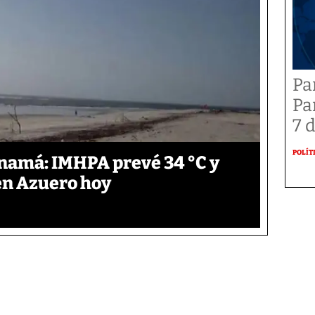
Pa
Pa
7 
POLÍT
anamá: IMHPA prevé 34 °C y
en Azuero hoy