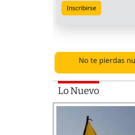
No te pierdas nu
Lo Nuevo