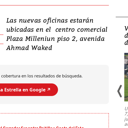
Las nuevas oficinas estarán
Isidro Carbonell,
V
ubicadas en el centro comercial
director de la Lotería:
d
Plaza Milleniun piso 2, avenida
‘Vamos a ser más
d
Ahmad Waked
transparentes, tengan fe
 cobertura en los resultados de búsqueda.
a Estrella en Google ↗️
U
7
El director de la Lotería Nacional de
j
Beneficencia habla de la lotería
a
clandestina, auditorías internas y su