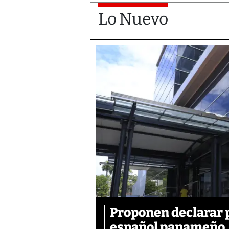
Lo Nuevo
Proponen declarar 
español panameño