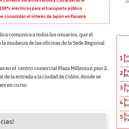
 Corredor Sur entre Paitilla y Costa del Este
e
plan para modernizar la institución
100% eléctricos para el transporte público
que consolidan el interés de Japón en Panamá
lica comunica a todos los usuarios, que el
bo la mudanza de las oficinas de la Sede Regional
Se
1
co
as en el centro comercial Plaza Milleniun piso 2,
Pa
2
Mu
 de la entrada a la ciudad de Colón, donde se
mes en curso.
Po
3
‘g
Pr
4
po
Su
5
P