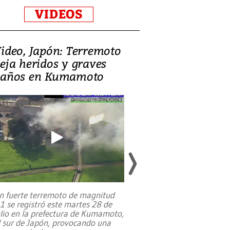
VIDEOS
ideo, Japón: Terremoto
Israel regala 
eja heridos y graves
nueva embaja
años en Kumamoto
Jerusalén sob
familias pales
n fuerte terremoto de magnitud
,1 se registró este martes 28 de
Estados Unidos ha a
ulio en la prefectura de Kumamoto,
un dólar y durante 9
l sur de Japón, provocando una
el terreno para su 