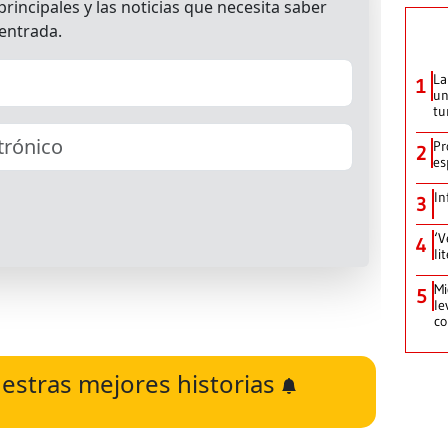
La
1
un
tu
Pr
2
es
In
3
‘V
4
li
Mi
5
le
co
estras mejores historias