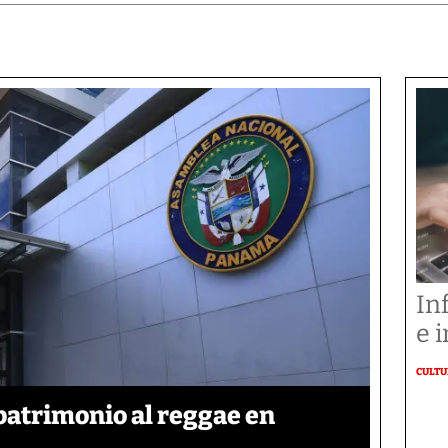
In
e i
CULT
patrimonio al reggae en