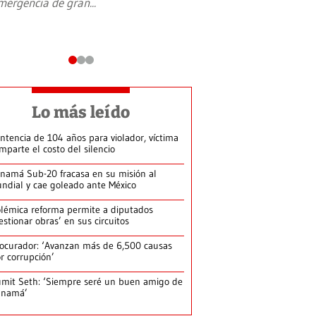
mergencia de gran
...
en Jerusalén Oeste, 
perteneció hasta
...
Lo más leído
ntencia de 104 años para violador, víctima
mparte el costo del silencio
namá Sub-20 fracasa en su misión al
ndial y cae goleado ante México
lémica reforma permite a diputados
estionar obras’ en sus circuitos
ocurador: ‘Avanzan más de 6,500 causas
r corrupción’
mit Seth: ‘Siempre seré un buen amigo de
anamá’