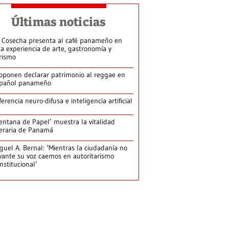
Últimas noticias
 Cosecha presenta al café panameño en
a experiencia de arte, gastronomía y
rismo
oponen declarar patrimonio al reggae en
pañol panameño
ferencia neuro-difusa e inteligencia artificial
entana de Papel’ muestra la vitalidad
teraria de Panamá
guel A. Bernal: ‘Mientras la ciudadanía no
vante su voz caemos en autoritarismo
nstitucional’