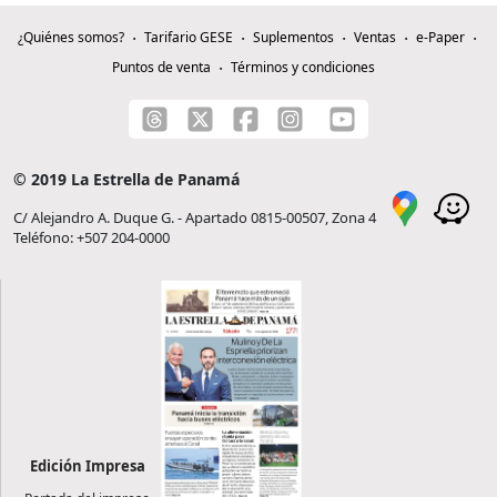
¿Quiénes somos?
Tarifario GESE
Suplementos
Ventas
e-Paper
Puntos de venta
Términos y condiciones
© 2019 La Estrella de Panamá
C/ Alejandro A. Duque G. - Apartado 0815-00507, Zona 4
Teléfono: +507 204-0000
Edición Impresa