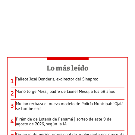
Lo más leído
Fallece José Donderis, exdirector del Sinaproc
1
Murió Jorge Messi, padre de Lionel Messi, a los 68 años
2
Mulino rechaza el nuevo modelo de Policía Municipal: ‘Ojalá
3
se tumbe eso’
Pirámide de Lotería de Panamá | sorteo de este 9 de
4
agosto de 2026, según la IA
Ordenan detención provisional de adolescente por presunta