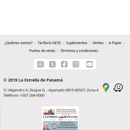
¿Quiénes somos?
Tarifario GESE
Suplementos
Ventas
e-Paper
Puntos de venta
Términos y condiciones
© 2019 La Estrella de Panamá
C/ Alejandro A. Duque G. - Apartado 0815-00507, Zona 4
Teléfono: +507 204-0000