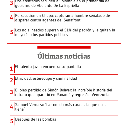
Dos atentados sacuden a Colombia en el primer día de
3
gobierno de Abelardo De La Espriella
Persecución en Chepo: capturan a hombre señalado de
4
disparar contra agentes del Senafront
Los no alineados superan el 51% del padrón y le quitan la
5
mayoría a los partidos políticos
Últimas noticias
El talento joven encuentra su pantalla​
1
Etnicidad, estereotipo y criminalidad
2
El óleo perdido de Simón Bolívar: la increíble historia del
3
retrato que apareció en Panamá y regresó a Venezuela
Samuel Vernaza: ‘La comida más cara es la que no se
4
tiene’
Después de las bombas
5