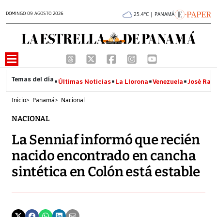
DOMINGO 09 AGOSTO 2026
25.4°C | PANAMÁ
Últimas Noticias
La Llorona
Venezuela
José Raúl
Inicio
>
Panamá
>
Nacional
NACIONAL
La Senniaf informó que recién
nacido encontrado en cancha
sintética en Colón está estable