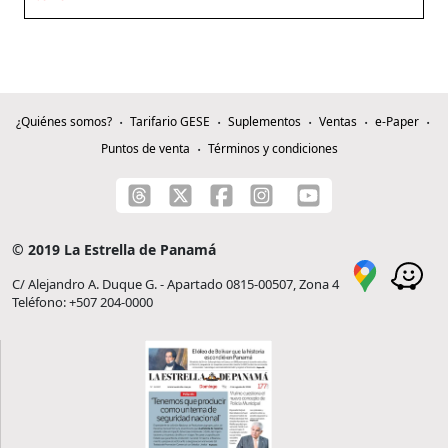
¿Quiénes somos?
Tarifario GESE
Suplementos
Ventas
e-Paper
Puntos de venta
Términos y condiciones
© 2019 La Estrella de Panamá
C/ Alejandro A. Duque G. - Apartado 0815-00507, Zona 4
Teléfono: +507 204-0000