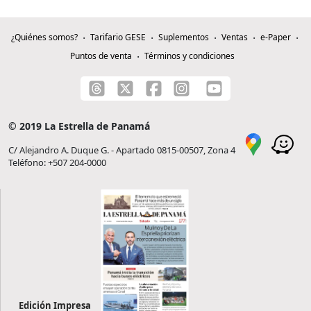
¿Quiénes somos?
Tarifario GESE
Suplementos
Ventas
e-Paper
Puntos de venta
Términos y condiciones
© 2019 La Estrella de Panamá
C/ Alejandro A. Duque G. - Apartado 0815-00507, Zona 4
Teléfono: +507 204-0000
Edición Impresa