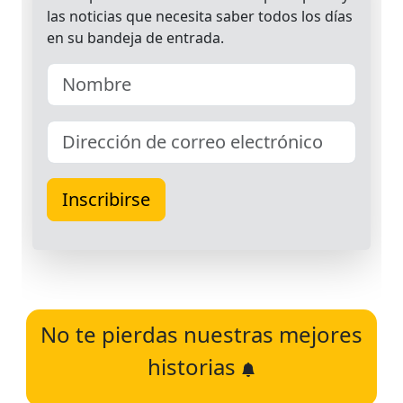
No te pierdas nuestras mejores
historias