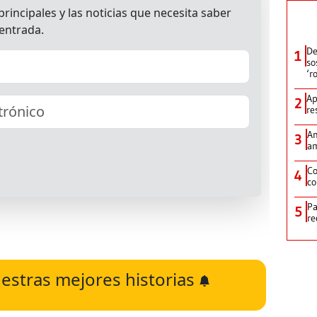
De
1
so
‘r
Ap
2
re
Am
3
am
Co
4
co
Pa
5
re
estras mejores historias