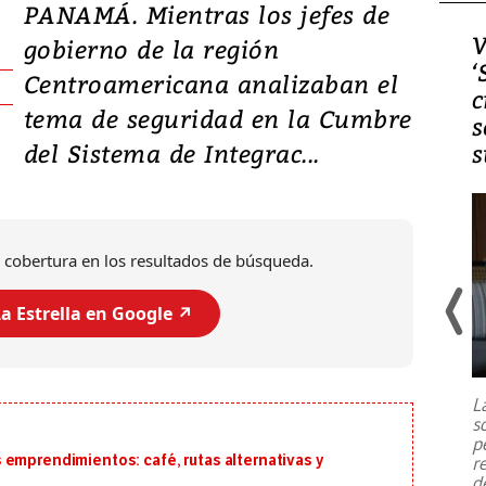
PANAMÁ. Mientras los jefes de
Video, Japón: Terremoto
V
gobierno de la región
deja heridos y graves
‘
Centroamericana analizaban el
daños en Kumamoto
c
tema de seguridad en la Cumbre
s
del Sistema de Integrac...
s
 cobertura en los resultados de búsqueda.
a Estrella en Google ↗️
Un fuerte terremoto de magnitud
7,1 se registró este martes 28 de
julio en la prefectura de Kumamoto,
L
al sur de Japón, provocando una
s
emergencia de gran
...
p
 emprendimientos: café, rutas alternativas y
r
d