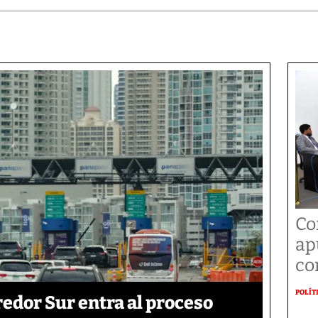
Co
ap
co
POLÍT
edor Sur entra al proceso