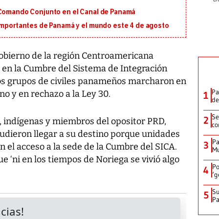
 Comando Conjunto en el Canal de Panamá
 importantes de Panamá y el mundo este 4 de agosto
obierno de la región Centroamericana
 en la Cumbre del Sistema de Integración
os grupos de civiles panameños marcharon en
Pa
no y en rechazo a la Ley 30.
1
de
Se
2
s, indígenas y miembros del opositor PRD,
co
pudieron llegar a su destino porque unidades
Pa
3
n el acceso a la sede de la Cumbre del SICA.
Mu
ue ‘ni en los tiempos de Noriega se vivió algo
Po
4
‘g
Su
5
P