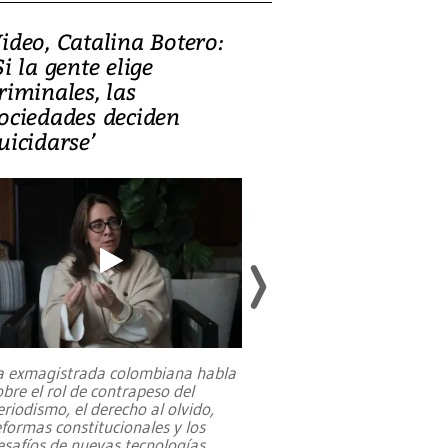
ideo, Catalina Botero:
Video: Lula la
Si la gente elige
candidatura 
riminales, las
promesas de i
ociedades deciden
en defensa, ed
uicidarse’
tierras raras
a exmagistrada colombiana habla
Entre recuerdos y es
obre el rol de contrapeso del
referencias hacia sus
eriodismo, el derecho al olvido,
presidente de Brasil,
eformas constitucionales y los
da Silva, oficializó 
esafíos de nuevas tecnologías
...
candidatura
...