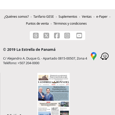
¿Quiénes somos?
Tarifario GESE
Suplementos
Ventas
e-Paper
Puntos de venta
Términos y condiciones
© 2019 La Estrella de Panamá
C/ Alejandro A. Duque G. - Apartado 0815-00507, Zona 4
Teléfono: +507 204-0000