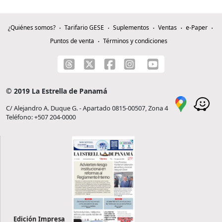
¿Quiénes somos?
Tarifario GESE
Suplementos
Ventas
e-Paper
Puntos de venta
Términos y condiciones
© 2019 La Estrella de Panamá
C/ Alejandro A. Duque G. - Apartado 0815-00507, Zona 4
Teléfono: +507 204-0000
Edición Impresa