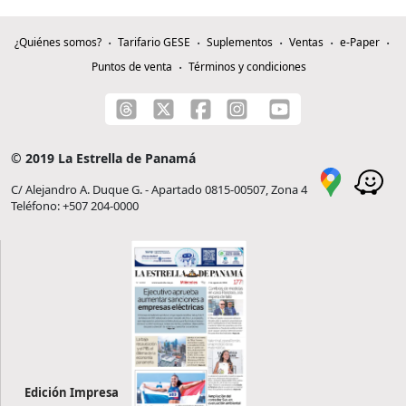
¿Quiénes somos?
Tarifario GESE
Suplementos
Ventas
e-Paper
Puntos de venta
Términos y condiciones
© 2019 La Estrella de Panamá
C/ Alejandro A. Duque G. - Apartado 0815-00507, Zona 4
Teléfono: +507 204-0000
Edición Impresa