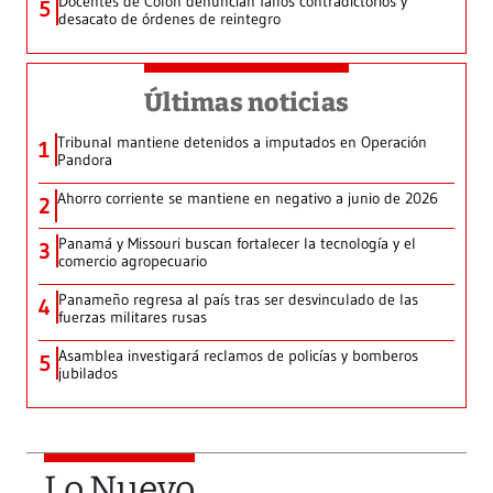
Docentes de Colón denuncian fallos contradictorios y
5
desacato de órdenes de reintegro
Últimas noticias
Tribunal mantiene detenidos a imputados en Operación
1
Pandora
Ahorro corriente se mantiene en negativo a junio de 2026
2
Panamá y Missouri buscan fortalecer la tecnología y el
3
comercio agropecuario
Panameño regresa al país tras ser desvinculado de las
4
fuerzas militares rusas
Asamblea investigará reclamos de policías y bomberos
5
jubilados
Lo Nuevo