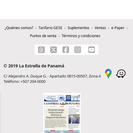
¿Quiénes somos?
Tarifario GESE
Suplementos
Ventas
e-Paper
Puntos de venta
Términos y condiciones
© 2019 La Estrella de Panamá
C/ Alejandro A. Duque G. - Apartado 0815-00507, Zona 4
Teléfono: +507 204-0000