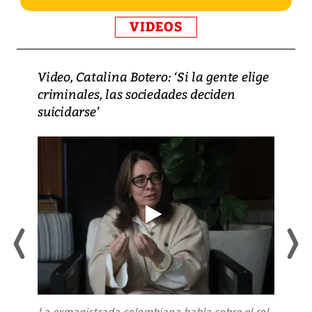
VIDEOS
Video, Catalina Botero: ‘Si la gente elige
criminales, las sociedades deciden
suicidarse’
La exmagistrada colombiana habla sobre el rol