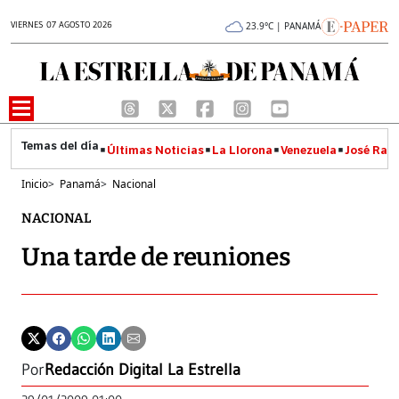
VIERNES 07 AGOSTO 2026
23.9°C | PANAMÁ
Últimas Noticias
La Llorona
Venezuela
José Raúl
Inicio
>
Panamá
>
Nacional
NACIONAL
Una tarde de reuniones
Por
Redacción Digital La Estrella