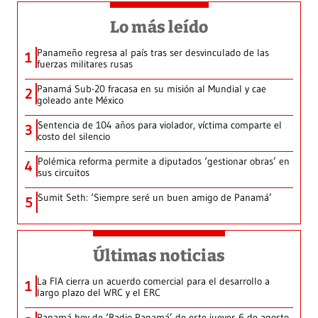
Lo más leído
Panameño regresa al país tras ser desvinculado de las
1
fuerzas militares rusas
Panamá Sub-20 fracasa en su misión al Mundial y cae
2
goleado ante México
Sentencia de 104 años para violador, víctima comparte el
3
costo del silencio
Polémica reforma permite a diputados ‘gestionar obras’ en
4
sus circuitos
Sumit Seth: ‘Siempre seré un buen amigo de Panamá’
5
Últimas noticias
La FIA cierra un acuerdo comercial para el desarrollo a
1
largo plazo del WRC y el ERC
Panamá hoy de ‘Radio Panamá’ de este jueves 6 de agosto