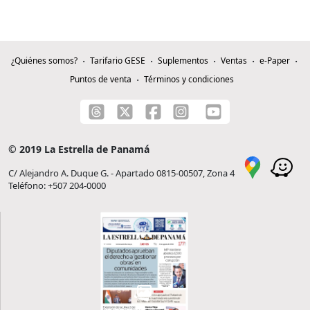
¿Quiénes somos?
Tarifario GESE
Suplementos
Ventas
e-Paper
Puntos de venta
Términos y condiciones
© 2019 La Estrella de Panamá
C/ Alejandro A. Duque G. - Apartado 0815-00507, Zona 4
Teléfono: +507 204-0000