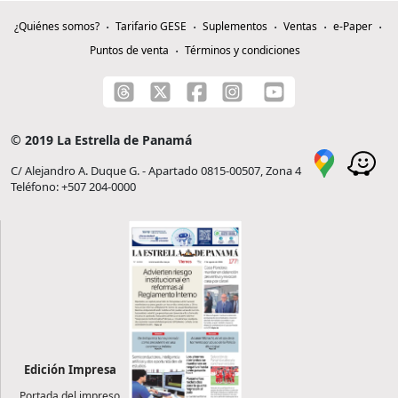
¿Quiénes somos?
Tarifario GESE
Suplementos
Ventas
e-Paper
Puntos de venta
Términos y condiciones
© 2019 La Estrella de Panamá
C/ Alejandro A. Duque G. - Apartado 0815-00507, Zona 4
Teléfono: +507 204-0000
Edición Impresa
Portada del impreso