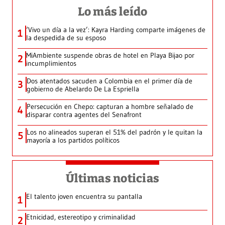
Lo más leído
‘Vivo un día a la vez’: Kayra Harding comparte imágenes de
1
la despedida de su esposo
MiAmbiente suspende obras de hotel en Playa Bijao por
2
incumplimientos
Dos atentados sacuden a Colombia en el primer día de
3
gobierno de Abelardo De La Espriella
Persecución en Chepo: capturan a hombre señalado de
4
disparar contra agentes del Senafront
Los no alineados superan el 51% del padrón y le quitan la
5
mayoría a los partidos políticos
Últimas noticias
El talento joven encuentra su pantalla​
1
Etnicidad, estereotipo y criminalidad
2