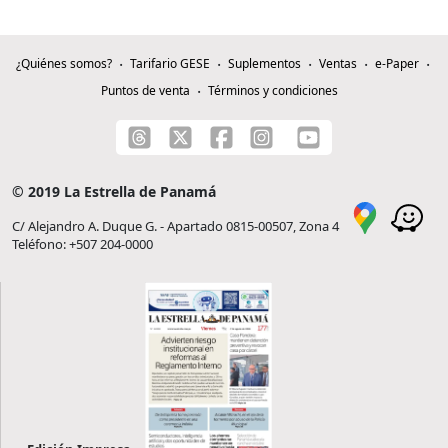
¿Quiénes somos?
Tarifario GESE
Suplementos
Ventas
e-Paper
Puntos de venta
Términos y condiciones
© 2019 La Estrella de Panamá
C/ Alejandro A. Duque G. - Apartado 0815-00507, Zona 4
Teléfono: +507 204-0000