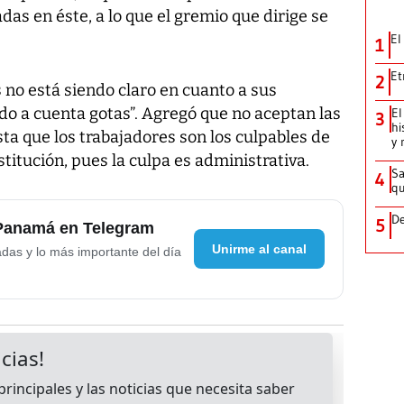
das en éste, a lo que el gremio que dirige se
El
1
Et
2
 no está siendo claro en cuanto a sus
ndo a cuenta gotas”. Agregó que no aceptan las
El
3
hi
ta que los trabajadores son los culpables de
y 
titución, pues la culpa es administrativa.
Sa
4
qu
De
5
 Panamá en Telegram
Unirme al canal
adas y lo más importante del día