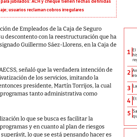
ara jubilados: ACH y cheque tienen fechas definidas
je; usuarios reclaman cobros irregulares
ión de Empleados de la Caja de Seguro
su descontento con la reestructuración que ha
esignado Guillermo Sáez-Llorens, en la Caja de
El
1
hi
re
 AECSS, señaló que la verdadera intención de
An
2
es
vatización de los servicios, imitando la
entonces presidente, Martín Torrijos, la cual
La
3
os programas tanto administrativa como
Et
4
Sa
5
qu
zación lo que se busca es facilitar la
 programas y en cuanto al plan de riesgos
superávit, lo que se está pensando hacer es