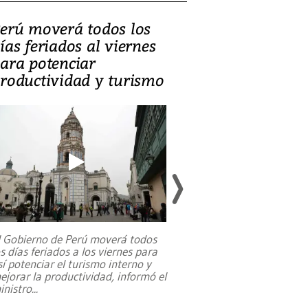
erú moverá todos los
Video, Catalin
ías feriados al viernes
‘Si la gente el
ara potenciar
criminales, la
roductividad y turismo
sociedades de
suicidarse’
l Gobierno de Perú moverá todos
os días feriados a los viernes para
La exmagistrada co
sí potenciar el turismo interno y
sobre el rol de contr
ejorar la productividad, informó el
periodismo, el derech
inistro
...
reformas constitucio
desafíos de nuevas t