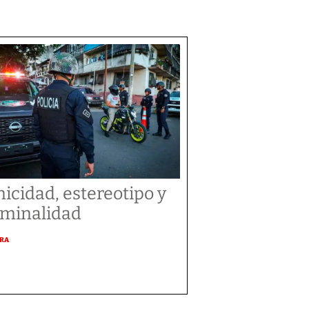
nicidad, estereotipo y
iminalidad
URA