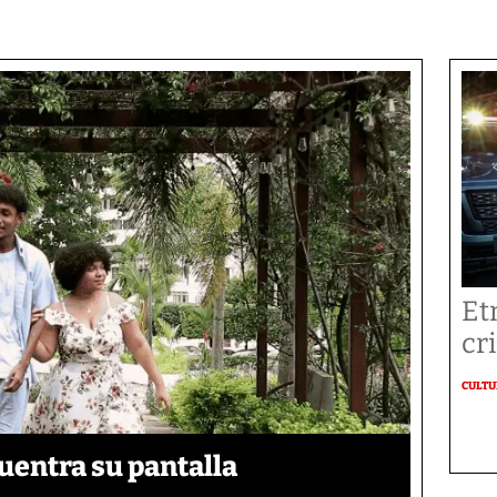
Et
cr
CULT
uentra su pantalla​