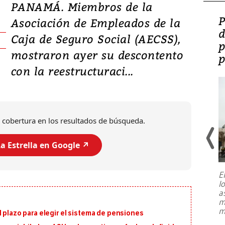
PANAMÁ. Miembros de la
Video: Lula lanza su
P
Asociación de Empleados de la
candidatura con
d
Caja de Seguro Social (AECSS),
promesas de inversión
p
mostraron ayer su descontento
en defensa, educación y
p
con la reestructuraci...
tierras raras
 cobertura en los resultados de búsqueda.
a Estrella en Google ↗️
E
l
Entre recuerdos y escuetas
a
referencias hacia sus adversarios, el
m
presidente de Brasil, Luiz Inácio Lula
m
l plazo para elegir el sistema de pensiones
da Silva, oficializó este domingo su
candidatura
...