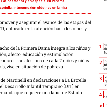
en Latinoamérica y en especial en Panamá
priella: interconexión eléctrica en la mira
mover y asegurar el avance de las etapas del
T), enfocado en la atención hacia los niños y
Au
1
acho de la Primera Dama integra a los niños y
al
Es
ción, afecto, educación y estimulación
adores sociales, uno de cada 2 niños y niñas
CS
2
ju
s, vive en situación de pobreza.
de
Gu
3
e Martinelli en declaraciones a La Estrella
lo
re
el Desarrollo Infantil Temprano (DIT) en
emanda que requiere una labor de Estado
CS
4
pa
Pr
5