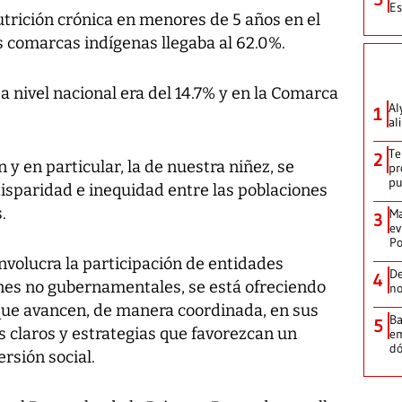
Es
utrición crónica en menores de 5 años en el
s comarcas indígenas llegaba al 62.0%.
 a nivel nacional era del 14.7% y en la Comarca
Al
1
al
Te
2
 y en particular, la de nuestra niñez, se
pr
p
 disparidad e inequidad entre las poblaciones
.
Ma
3
ev
Po
nvolucra la participación de entidades
De
4
ones no gubernamentales, se está ofreciendo
no
que avancen, de manera coordinada, en sus
Ba
5
os claros y estrategias que favorezcan un
em
dó
rsión social.