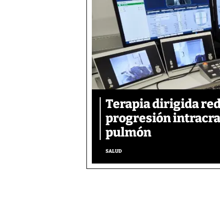
Terapia dirigida re
progresión intracra
pulmón
SALUD