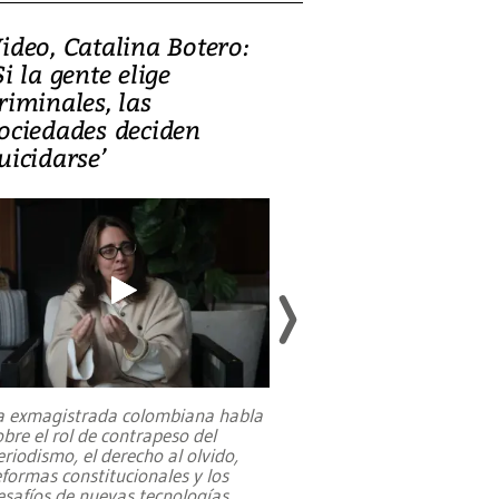
ideo, Catalina Botero:
Video: Lula la
Si la gente elige
candidatura 
riminales, las
promesas de i
ociedades deciden
en defensa, ed
uicidarse’
tierras raras
a exmagistrada colombiana habla
Entre recuerdos y es
obre el rol de contrapeso del
referencias hacia sus
eriodismo, el derecho al olvido,
presidente de Brasil,
eformas constitucionales y los
da Silva, oficializó 
esafíos de nuevas tecnologías
...
candidatura
...