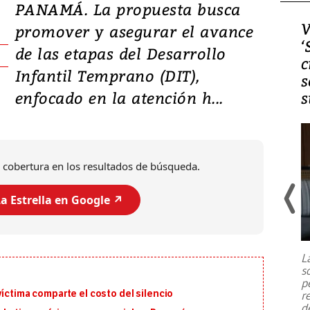
PANAMÁ. La propuesta busca
Video, Japón: Terremoto
V
promover y asegurar el avance
deja heridos y graves
‘
de las etapas del Desarrollo
daños en Kumamoto
c
Infantil Temprano (DIT),
s
enfocado en la atención h...
s
 cobertura en los resultados de búsqueda.
a Estrella en Google ↗️
Un fuerte terremoto de magnitud
7,1 se registró este martes 28 de
julio en la prefectura de Kumamoto,
L
al sur de Japón, provocando una
s
emergencia de gran
...
p
víctima comparte el costo del silencio
r
d