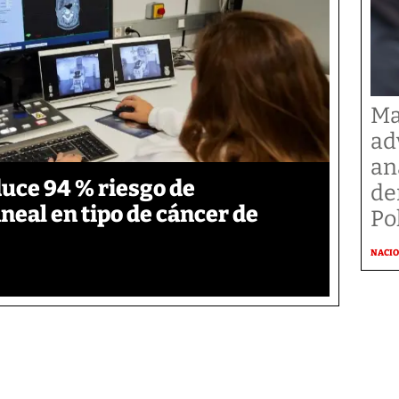
Ma
ad
an
duce 94 % riesgo de
de
neal en tipo de cáncer de
Po
NACI