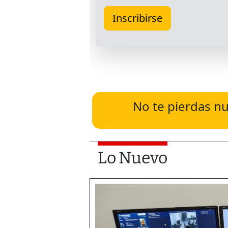
No te pierdas nu
Lo Nuevo