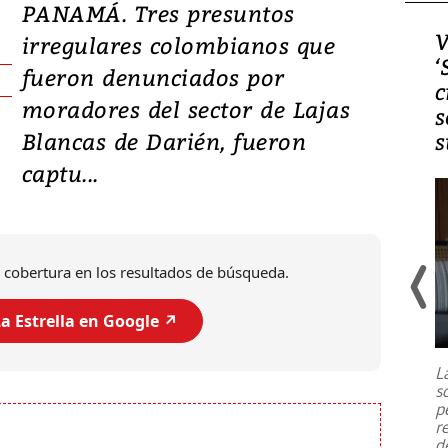
PANAMÁ. Tres presuntos
Video, Japón: Terremoto
V
irregulares colombianos que
deja heridos y graves
‘
fueron denunciados por
daños en Kumamoto
c
moradores del sector de Lajas
s
Blancas de Darién, fueron
s
captu...
 cobertura en los resultados de búsqueda.
a Estrella en Google ↗️
Un fuerte terremoto de magnitud
7,1 se registró este martes 28 de
julio en la prefectura de Kumamoto,
L
al sur de Japón, provocando una
s
emergencia de gran
...
p
r
d