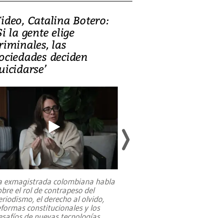
ideo, Catalina Botero:
Video: Lula la
Si la gente elige
candidatura 
riminales, las
promesas de i
ociedades deciden
en defensa, ed
uicidarse’
tierras raras
a exmagistrada colombiana habla
Entre recuerdos y es
obre el rol de contrapeso del
referencias hacia sus
eriodismo, el derecho al olvido,
presidente de Brasil,
eformas constitucionales y los
da Silva, oficializó 
esafíos de nuevas tecnologías
...
candidatura
...