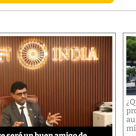
¿Q
pr
au
mí
re seré un buen amigo de