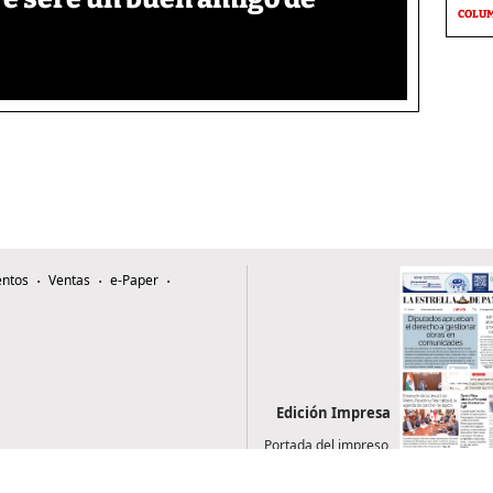
COLU
ntos
Ventas
e-Paper
Edición Impresa
Portada del impreso
del 6 de agosto de
2026
0507, Zona 4