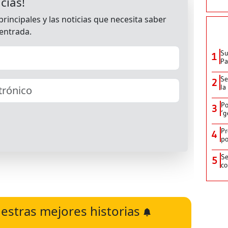
Su
1
P
Se
2
la
Po
3
‘g
Pr
4
po
Se
5
co
estras mejores historias