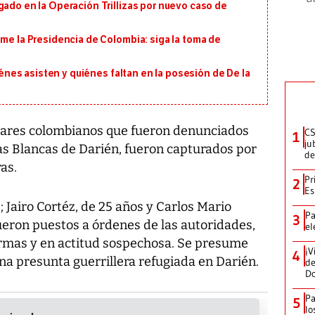
gado en la Operación Trillizas por nuevo caso de
ume la Presidencia de Colombia: siga la toma de
uiénes asisten y quiénes faltan en la posesión de De la
lares colombianos que fueron denunciados
CS
1
ju
as Blancas de Darién, fueron capturados por
de
as.
Pr
2
Es
; Jairo Cortéz, de 25 años y Carlos Mario
Pa
3
eron puestos a órdenes de las autoridades,
el
armas y en actitud sospechosa. Se presume
¡V
4
na presunta guerrillera refugiada en Darién.
de
D
Pa
5
lo