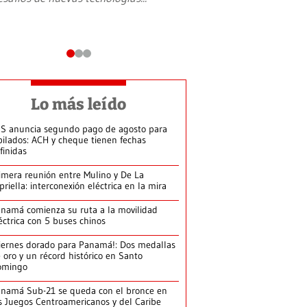
Lo más leído
S anuncia segundo pago de agosto para
bilados: ACH y cheque tienen fechas
finidas
imera reunión entre Mulino y De La
priella: interconexión eléctrica en la mira
namá comienza su ruta a la movilidad
éctrica con 5 buses chinos
iernes dorado para Panamá!: Dos medallas
 oro y un récord histórico en Santo
omingo
namá Sub-21 se queda con el bronce en
s Juegos Centroamericanos y del Caribe