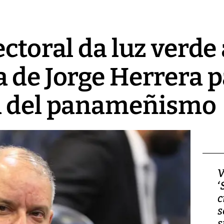
ctoral da luz verde 
 de Jorge Herrera 
a del panameñismo
Video, Japón: Terremoto
V
deja heridos y graves
‘
daños en Kumamoto
c
s
s