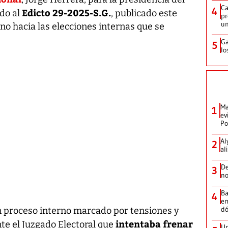
Ca
4
Edicto 29-2025-S.G.
rdo al
, publicado este
pr
un
o hacia las elecciones internas que se
Ga
5
lo
Ma
1
ev
Po
Al
2
al
De
3
no
Ba
4
em
dó
n proceso interno marcado por tensiones y
intentaba frenar
e el Juzgado Electoral que
Un