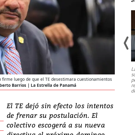
Un fuerte terremoto de magnitud
7,1 se registró este martes 28 de
julio en la prefectura de Kumamoto,
L
al sur de Japón, provocando una
s
emergencia de gran
...
n firme luego de que el TE desestimara cuestionamientos
p
r
berto Barrios | La Estrella de Panamá
d
El TE dejó sin efecto los intentos
de frenar su postulación. El
colectivo escogerá a su nueva
directiva el próximo domingo.