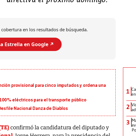
 cobertura en los resultados de búsqueda.
a Estrella en Google ↗️
nción provisional para cinco imputados y ordena una
Ca
1
en
100% eléctricos para el transporte público
Ví
2
Desfile Nacional Danza de Diablos
ad
Ma
3
ev
(TE)
confirmó la candidatura del diputado y
Po
ional
, Jorge Herrera, para la presidencia del