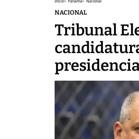
Inicio
>
Panamá
>
Nacional
NACIONAL
Tribunal Ele
candidatura
presidenci