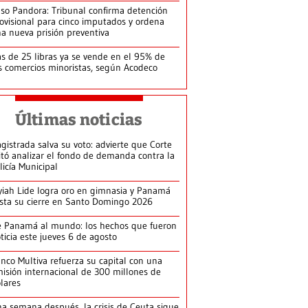
so Pandora: Tribunal confirma detención
ovisional para cinco imputados y ordena
a nueva prisión preventiva
s de 25 libras ya se vende en el 95% de
s comercios minoristas, según Acodeco
Últimas noticias
gistrada salva su voto: advierte que Corte
itó analizar el fondo de demanda contra la
licía Municipal
yiah Lide logra oro en gimnasia y Panamá
ista su cierre en Santo Domingo 2026
 Panamá al mundo: los hechos que fueron
ticia este jueves 6 de agosto
nco Multiva refuerza su capital con una
isión internacional de 300 millones de
lares
a semana después, la crisis de Ceuta sigue