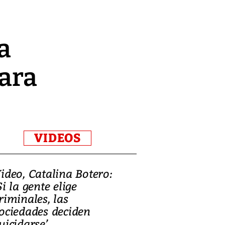
a
para
VIDEOS
ideo, Catalina Botero:
Video: Lula la
Si la gente elige
candidatura 
riminales, las
promesas de i
ociedades deciden
en defensa, ed
uicidarse’
tierras raras