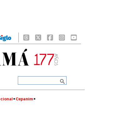
cional
Cepanim