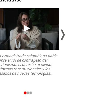
a exmagistrada colombiana habla
Entre recuerdos y es
obre el rol de contrapeso del
referencias hacia sus
eriodismo, el derecho al olvido,
presidente de Brasil,
eformas constitucionales y los
da Silva, oficializó 
esafíos de nuevas tecnologías
...
candidatura
...