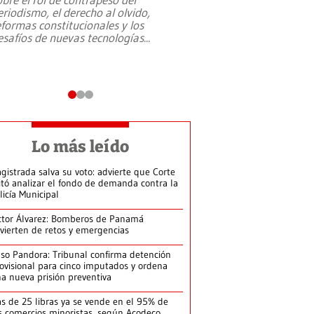
eriodismo, el derecho al olvido,
presidente de Brasil,
eformas constitucionales y los
da Silva, oficializó 
esafíos de nuevas tecnologías
...
candidatura
...
Lo más leído
gistrada salva su voto: advierte que Corte
itó analizar el fondo de demanda contra la
licía Municipal
ctor Álvarez: Bomberos de Panamá
vierten de retos y emergencias
so Pandora: Tribunal confirma detención
ovisional para cinco imputados y ordena
a nueva prisión preventiva
s de 25 libras ya se vende en el 95% de
s comercios minoristas, según Acodeco