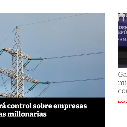
Ga
mi
co
ECON
á control sobre empresas
as millonarias