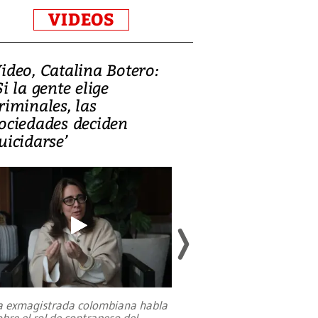
VIDEOS
ideo, Catalina Botero:
Video: Lula la
Si la gente elige
candidatura 
riminales, las
promesas de i
ociedades deciden
en defensa, ed
uicidarse’
tierras raras
a exmagistrada colombiana habla
Entre recuerdos y es
obre el rol de contrapeso del
referencias hacia sus