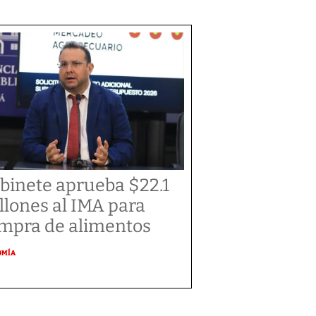
binete aprueba $22.1
llones al IMA para
mpra de alimentos
OMÍA