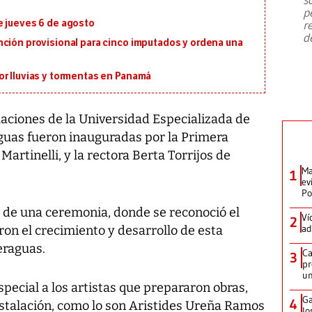
emergencia de gran
...
p
e jueves 6 de agosto
r
d
nción provisional para cinco imputados y ordena una
or lluvias y tormentas en Panamá
ciones de la Universidad Especializada de
uas fueron inauguradas por la Primera
artinelli, y la rectora Berta Torrijos de
Ma
1
ev
Po
o de una ceremonia, donde se reconoció el
Ví
2
ad
on el crecimiento y desarrollo de esta
eraguas.
Ca
3
pr
un
pecial a los artistas que prepararon obras,
Ga
4
instalación, como lo son Aristides Ureña Ramos
lo