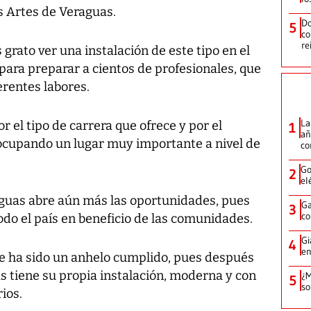
as Artes de Veraguas.
Do
5
co
re
rato ver una instalación de este tipo en el
 para preparar a cientos de profesionales, que
ferentes labores.
La
 el tipo de carrera que ofrece y por el
1
añ
ocupando un lugar muy importante a nivel de
c
Go
2
el
raguas abre aún más las oportunidades, pues
Ga
3
co
do el país en beneficio de las comunidades.
Gi
4
en
te ha sido un anhelo cumplido, pues después
s tiene su propia instalación, moderna y con
¿M
5
so
ios.