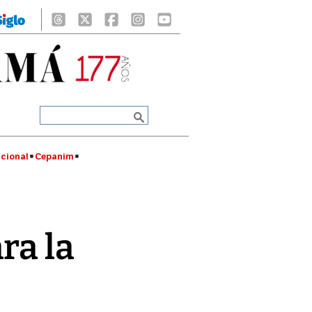
cional
Cepanim
ra la