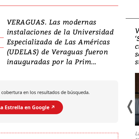
VERAGUAS. Las modernas
Video, Japón: Terremoto
V
instalaciones de la Universidad
deja heridos y graves
‘
Especializada de Las Américas
daños en Kumamoto
c
(UDELAS) de Veraguas fueron
s
inauguradas por la Prim...
s
 cobertura en los resultados de búsqueda.
a Estrella en Google ↗️
Un fuerte terremoto de magnitud
7,1 se registró este martes 28 de
julio en la prefectura de Kumamoto,
L
al sur de Japón, provocando una
s