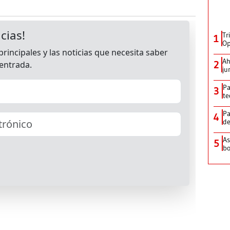
Tr
1
Op
Ah
2
ju
Pa
3
te
Pa
4
de
As
5
bo