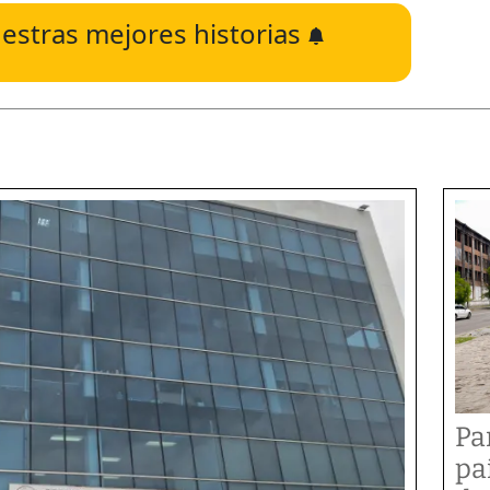
estras mejores historias
Pa
pa