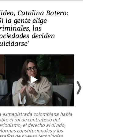
ideo, Catalina Botero:
Video: Lula la
Si la gente elige
candidatura 
riminales, las
promesas de i
ociedades deciden
en defensa, ed
uicidarse’
tierras raras
a exmagistrada colombiana habla
Entre recuerdos y es
obre el rol de contrapeso del
referencias hacia sus
eriodismo, el derecho al olvido,
presidente de Brasil,
eformas constitucionales y los
da Silva, oficializó 
esafíos de nuevas tecnologías
...
candidatura
...