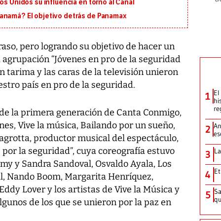
os Unidos su influencia en torno al Canal
Panamá? El objetivo detrás de Panamax
so, pero logrando su objetivo de hacer un
a agrupación “Jóvenes en pro de la seguridad
 tarima y las caras de la televisión unieron
stro país en pro de la seguridad.
El
1
hi
re
 de la primera generación de Canta Conmigo,
nes, Vive la música, Bailando por un sueño,
An
2
es
Lagrotta, productor musical del espectáculo,
 por la seguridad”, cuya coreografía estuvo
La
3
amy y Sandra Sandoval, Osvaldo Ayala, Los
Et
4
al, Nando Boom, Margarita Henríquez,
dy Lover y los artistas de Vive la Música y
Sa
5
qu
gunos de los que se unieron por la paz en