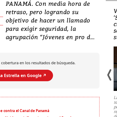
PANAMÁ. Con media hora de
Video, Japón: Terremoto
V
retraso, pero logrando su
deja heridos y graves
‘
objetivo de hacer un llamado
daños en Kumamoto
c
para exigir seguridad, la
s
agrupación “Jóvenes en pro d...
s
 cobertura en los resultados de búsqueda.
a Estrella en Google ↗️
Un fuerte terremoto de magnitud
7,1 se registró este martes 28 de
julio en la prefectura de Kumamoto,
L
al sur de Japón, provocando una
s
emergencia de gran
...
p
e contra el Canal de Panamá
r
d