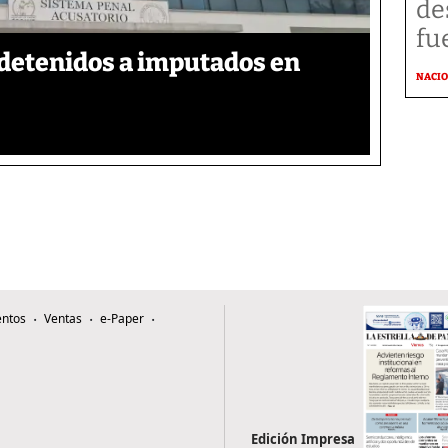
de
fu
detenidos a imputados en
NACI
ntos
Ventas
e-Paper
Edición Impresa