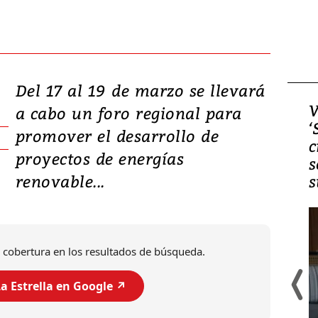
Del 17 al 19 de marzo se llevará
Video, Japón: Terremoto
V
a cabo un foro regional para
deja heridos y graves
‘
promover el desarrollo de
daños en Kumamoto
c
proyectos de energías
s
renovable...
s
 cobertura en los resultados de búsqueda.
a Estrella en Google ↗️
Un fuerte terremoto de magnitud