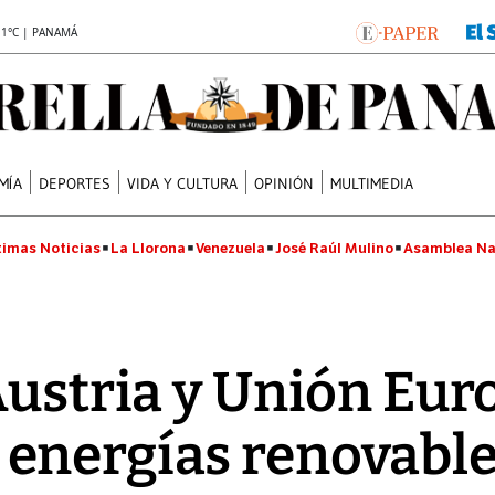
.1°C | PANAMÁ
MÍA
DEPORTES
VIDA Y CULTURA
OPINIÓN
MULTIMEDIA
timas Noticias
La Llorona
Venezuela
José Raúl Mulino
Asamblea Na
Austria y Unión Eur
energías renovable