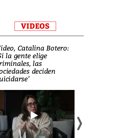
VIDEOS
ideo, Catalina Botero:
Video: Lula la
Si la gente elige
candidatura 
riminales, las
promesas de i
ociedades deciden
en defensa, ed
uicidarse’
tierras raras