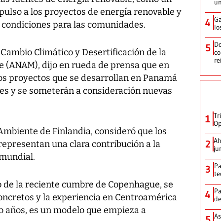
un
pulso a los proyectos de energía renovable y
Ga
4
 condiciones para las comunidades.
lo
Do
5
 Cambio Climático y Desertificación de la
co
re
e (ANAM), dijo en rueda de prensa que en
os proyectos que se desarrollan en Panamá
es y se someterán a consideración nuevas
Tr
1
Op
mbiente de Finlandia, consideró que los
Ah
2
representan una clara contribución a la
ju
 mundial.
Pa
3
te
o de la reciente cumbre de Copenhague, se
Pa
4
concretos y la experiencia en Centroamérica
de
o años, es un modelo que empieza a
As
5