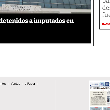
pa
de
fu
detenidos a imputados en
NACI
ntos
Ventas
e-Paper