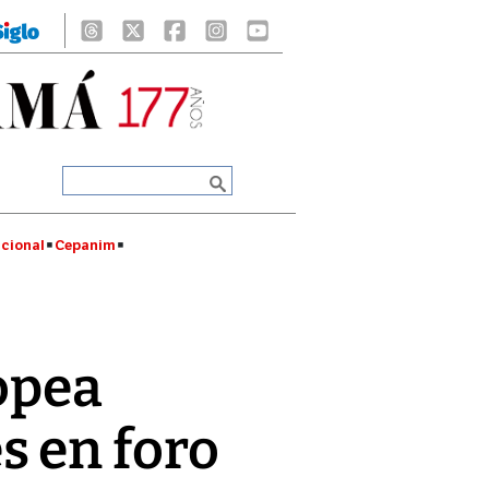
cional
Cepanim
opea
s en foro