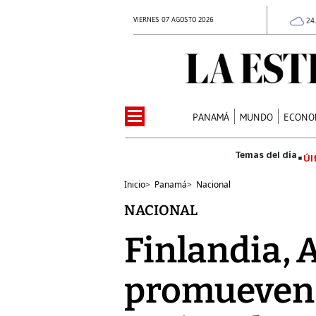
VIERNES 07 AGOSTO 2026
24
PANAMÁ
MUNDO
ECONO
Úl
Inicio
>
Panamá
>
Nacional
NACIONAL
Finlandia, 
promueven 