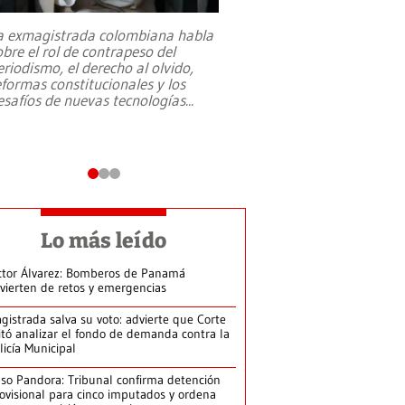
a exmagistrada colombiana habla
Entre recuerdos y es
obre el rol de contrapeso del
referencias hacia sus
eriodismo, el derecho al olvido,
presidente de Brasil,
eformas constitucionales y los
da Silva, oficializó 
esafíos de nuevas tecnologías
...
candidatura
...
Lo más leído
ctor Álvarez: Bomberos de Panamá
vierten de retos y emergencias
gistrada salva su voto: advierte que Corte
itó analizar el fondo de demanda contra la
licía Municipal
so Pandora: Tribunal confirma detención
ovisional para cinco imputados y ordena