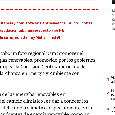
7,1 se registró este martes 28 de
julio en la prefectura de Kumamoto,
L
al sur de Japón, provocando una
s
emergencia de gran
...
p
parencia y confianza en Centroamérica: Grupo Ficohsa
r
d
caudación tributaria respecto a su PIB
 de su majestad el rey Mohammed VI
a cabo un foro regional para promover el
gías renovables, promovido por los gobiernos
 Europea, la Comisión Centroamericana de
la Alianza en Energía y Ambiente con
Ví
1
ad
Ma
2
ón de las energías renovables en
ev
Po
el cambio climático”, es dar a conocer los
n del cambio climático, especialmente en lo
Ca
3
pr
las fuentes de energía renovable, como un