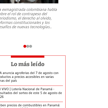
a exmagistrada colombiana habla
Entre recuerdos y es
obre el rol de contrapeso del
referencias hacia sus
eriodismo, el derecho al olvido,
presidente de Brasil,
eformas constitucionales y los
da Silva, oficializó 
esafíos de nuevas tecnologías
...
candidatura
...
Lo más leído
A anuncia agroferias del 7 de agosto con
oductos a precios accesibles en varias
nas del país
 VIVO | Lotería Nacional de Panamá -
sultados del sorteo de este 5 de agosto de
026
ben precios de combustibles en Panamá: