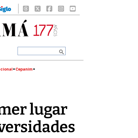
cional
Cepanim
imer lugar
versidades