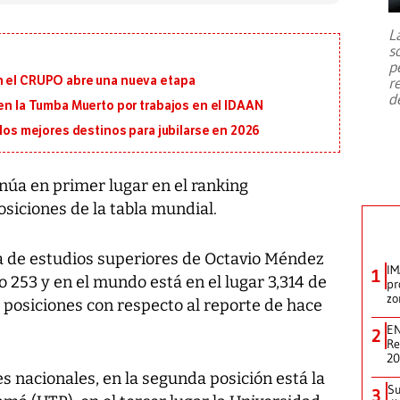
7,1 se registró este martes 28 de
julio en la prefectura de Kumamoto,
L
al sur de Japón, provocando una
s
emergencia de gran
...
p
n el CRUPO abre una nueva etapa
r
d
 en la Tumba Muerto por trabajos en el IDAAN
 los mejores destinos para jubilarse en 2026
úa en primer lugar en el ranking
siciones de la tabla mundial.
sa de estudios superiores de Octavio Méndez
IM
1
 253 y en el mundo está en el lugar 3,314 de
pr
zo
 posiciones con respecto al reporte de hace
EN
2
Re
2
es nacionales, en la segunda posición está la
Su
3