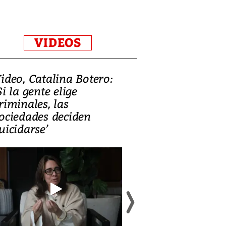
VIDEOS
ideo, Catalina Botero:
Video: Lula la
Si la gente elige
candidatura 
riminales, las
promesas de i
ociedades deciden
en defensa, ed
uicidarse’
tierras raras