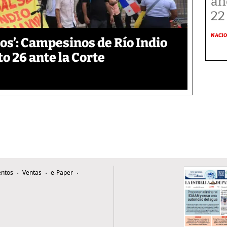
añ
22
NACI
os’: Campesinos de Río Indio
 26 ante la Corte
ntos
Ventas
e-Paper