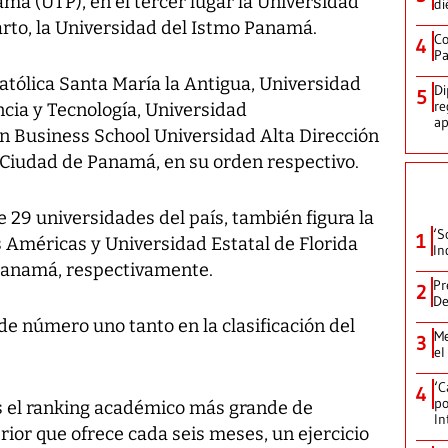
má (UTP), en el tercer lugar la Universidad
di
arto, la Universidad del Istmo Panamá.
Co
4
Pa
Católica Santa María la Antigua, Universidad
Di
5
re
cia y Tecnología, Universidad
ap
 Business School Universidad Alta Dirección
a Ciudad de Panamá, en su orden respectivo.
de 29 universidades del país, también figura la
‘S
1
s Américas y Universidad Estatal de Florida
In
Panamá, respectivamente.
Pr
2
De
e número uno tanto en la clasificación del
Me
3
.
el
‘C
4
po
s el ranking académico más grande de
In
ior que ofrece cada seis meses, un ejercicio