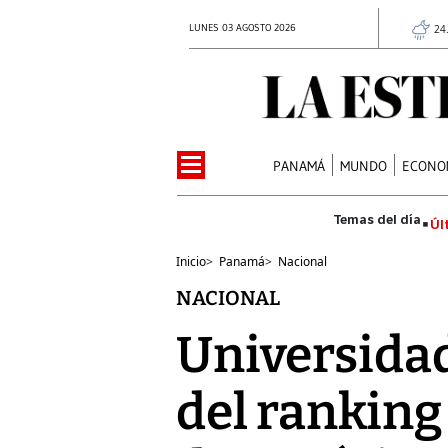
LUNES 03 AGOSTO 2026
24
PANAMÁ
MUNDO
ECONO
Úl
Inicio
>
Panamá
>
Nacional
NACIONAL
Universidad
del ranking