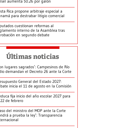
ésel aumenta $0.26 por galón
sta Rica propone arbitraje especial a
namá para destrabar litigio comercial
putados cuestionan reformas al
glamento interno de la Asamblea tras
robación en segundo debate
Últimas noticias
on lugares sagrados’: Campesinos de Río
dio demandan el Decreto 26 ante la Corte
esupuesto General del Estado 2027:
bate inicia el 11 de agosto en la Comisión
duca fija inicio del año escolar 2027 para
 22 de febrero
aso del ministro del MOP ante la Corte
ndrá a prueba la ley’: Transparencia
ternacional