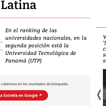
 Latina
En el ranking de las
Video, Japón: Terremoto
V
universidades nacionales, en la
deja heridos y graves
‘
segunda posición está la
daños en Kumamoto
c
Universidad Tecnológica de
s
Panamá (UTP)
s
 cobertura en los resultados de búsqueda.
a Estrella en Google ↗️
Un fuerte terremoto de magnitud