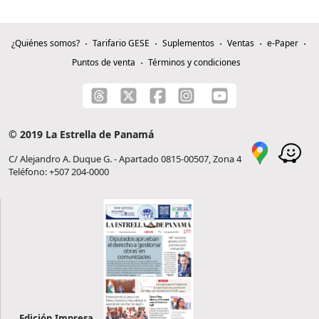
¿Quiénes somos?
Tarifario GESE
Suplementos
Ventas
e-Paper
Puntos de venta
Términos y condiciones
© 2019 La Estrella de Panamá
C/ Alejandro A. Duque G. - Apartado 0815-00507, Zona 4
Teléfono: +507 204-0000
Edición Impresa