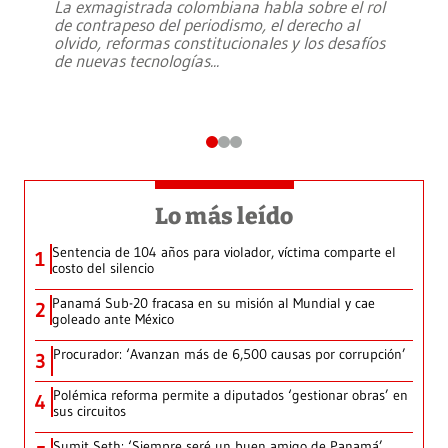
La exmagistrada colombiana habla sobre el rol
de contrapeso del periodismo, el derecho al
olvido, reformas constitucionales y los desafíos
de nuevas tecnologías
...
Lo más leído
Sentencia de 104 años para violador, víctima comparte el
1
costo del silencio
Panamá Sub-20 fracasa en su misión al Mundial y cae
2
goleado ante México
Procurador: ‘Avanzan más de 6,500 causas por corrupción’
3
Polémica reforma permite a diputados ‘gestionar obras’ en
4
sus circuitos
Sumit Seth: ‘Siempre seré un buen amigo de Panamá’