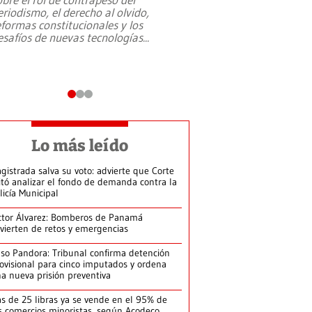
eriodismo, el derecho al olvido,
presidente de Brasil,
eformas constitucionales y los
da Silva, oficializó 
esafíos de nuevas tecnologías
...
candidatura
...
Lo más leído
gistrada salva su voto: advierte que Corte
itó analizar el fondo de demanda contra la
licía Municipal
ctor Álvarez: Bomberos de Panamá
vierten de retos y emergencias
so Pandora: Tribunal confirma detención
ovisional para cinco imputados y ordena
a nueva prisión preventiva
s de 25 libras ya se vende en el 95% de
s comercios minoristas, según Acodeco