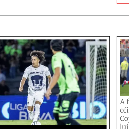
A 
of
Co
lu