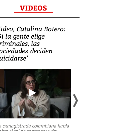
VIDEOS
ideo, Catalina Botero:
Video: Lula la
Si la gente elige
candidatura 
riminales, las
promesas de i
ociedades deciden
en defensa, ed
uicidarse’
tierras raras
a exmagistrada colombiana habla
Entre recuerdos y es
obre el rol de contrapeso del
referencias hacia sus