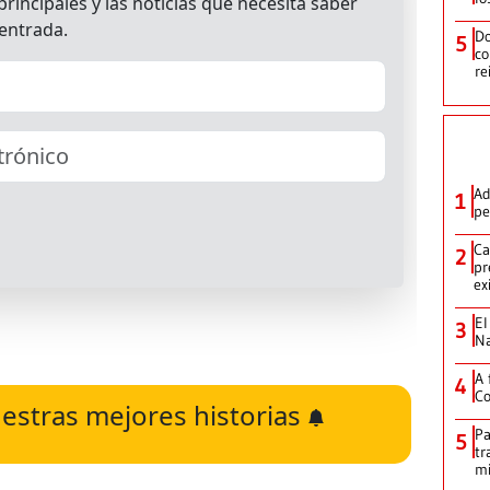
Do
5
co
re
Ad
1
pe
Ca
2
pr
ex
El
3
Na
A 
4
Co
estras mejores historias
Pa
5
tr
mi