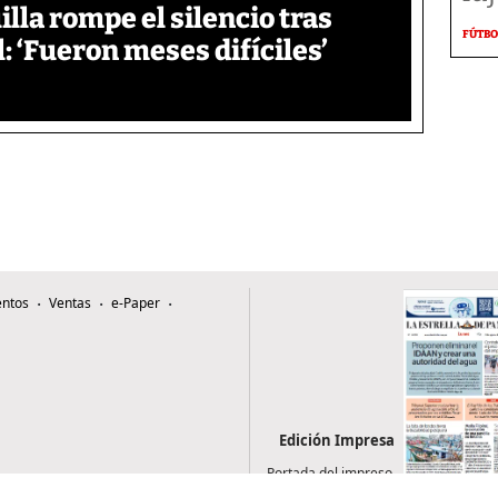
lla rompe el silencio tras
FÚTBO
: ‘Fueron meses difíciles’
ntos
Ventas
e-Paper
Edición Impresa
Portada del impreso
del 3 de agosto de