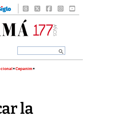
cional
Cepanim
ar la