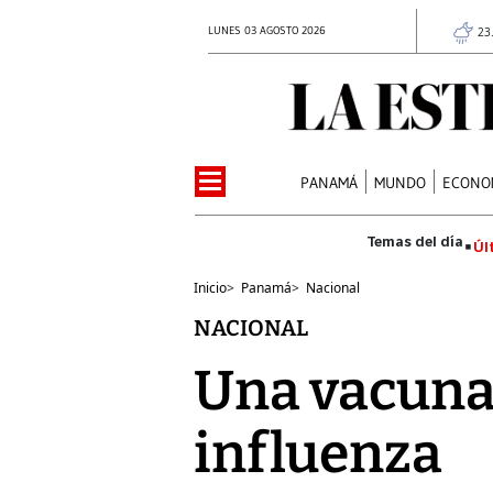
LUNES 03 AGOSTO 2026
23
PANAMÁ
MUNDO
ECONO
Úl
Inicio
>
Panamá
>
Nacional
NACIONAL
Una vacuna 
influenza