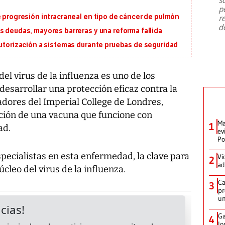
emergencia de gran
...
p
e progresión intracraneal en tipo de cáncer de pulmón
r
d
s deudas, mayores barreras y una reforma fallida
autorización a sistemas durante pruebas de seguridad
l virus de la influenza es uno de los
esarrollar una protección eficaz contra la
adores del Imperial College de Londres,
nción de una vacuna que funcione con
Ma
1
ad.
ev
Po
specialistas en esta enfermedad, la clave para
Ví
2
ad
úcleo del virus de la influenza.
Ca
3
pr
un
Ga
4
lo