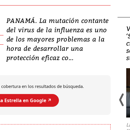
PANAMÁ. La mutación contante
Video, Japón: Terremoto
V
del virus de la influenza es uno
deja heridos y graves
‘
de los mayores problemas a la
daños en Kumamoto
c
hora de desarrollar una
s
protección eficaz co...
s
 cobertura en los resultados de búsqueda.
a Estrella en Google ↗️
Un fuerte terremoto de magnitud
7,1 se registró este martes 28 de
julio en la prefectura de Kumamoto,
L
al sur de Japón, provocando una
s