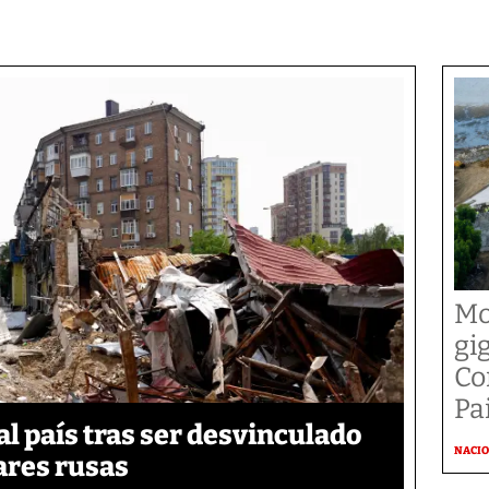
Mo
gi
Co
Pai
 país tras ser desvinculado
NACI
tares rusas