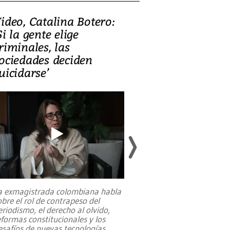
ideo, Catalina Botero:
Video: Lula la
Si la gente elige
candidatura 
riminales, las
promesas de i
ociedades deciden
en defensa, ed
uicidarse’
tierras raras
a exmagistrada colombiana habla
Entre recuerdos y es
obre el rol de contrapeso del
referencias hacia sus
eriodismo, el derecho al olvido,
presidente de Brasil,
eformas constitucionales y los
da Silva, oficializó 
esafíos de nuevas tecnologías
...
candidatura
...