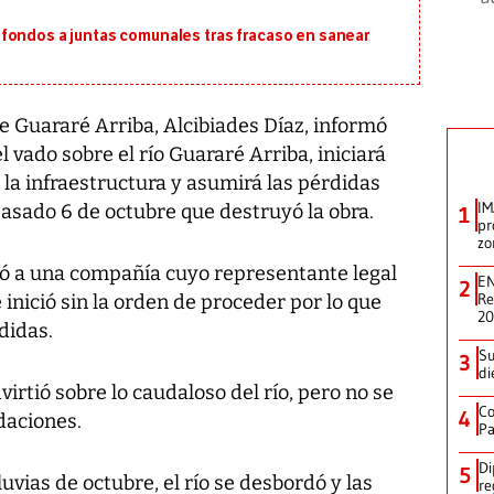
fondos a juntas comunales tras fracaso en sanear
 Guararé Arriba, Alcibiades Díaz, informó
 vado sobre el río Guararé Arriba, iniciará
 la infraestructura y asumirá las pérdidas
IM
pasado 6 de octubre que destruyó la obra.
1
pr
zo
icó a una compañía cuyo representante legal
EN
2
Re
inició sin la orden de proceder por lo que
2
didas.
Su
3
di
virtió sobre lo caudaloso del río, pero no se
Co
4
daciones.
Pa
Di
5
luvias de octubre, el río se desbordó y las
re