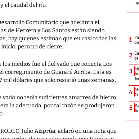
ap
y el caudal del río.
esarrollo Comunitario que adelanta el
ias de Herrera y Los Santos están siendo
Pa
as, hay quienes estiman que en casi todas las
1
de
inicio, pero no de cierre.
Ca
2
ca
 los medios fue el del vado que conecta Los
M
3
el corregimiento de Guararé Arriba. Esta es
bu
fo
7 mil dólares que solo resistió unas semanas.
Mo
4
Co
 vado no tenía suficientes amarres de hierro
 era la adecuada, por tal razón se produjeron
Pa
5
fi
o.
PRODEC, Julio Aizprúa, aclaró en una nota que
 una orden de proceder, por lo que tiene que