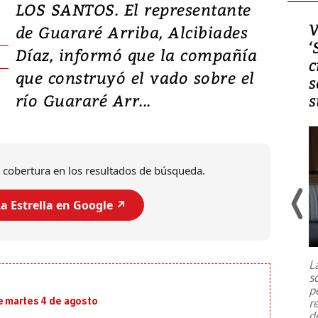
LOS SANTOS. El representante
Video, Japón: Terremoto
V
de Guararé Arriba, Alcibiades
deja heridos y graves
‘
Díaz, informó que la compañía
daños en Kumamoto
c
que construyó el vado sobre el
s
río Guararé Arr...
s
 cobertura en los resultados de búsqueda.
a Estrella en Google ↗️
Un fuerte terremoto de magnitud
7,1 se registró este martes 28 de
julio en la prefectura de Kumamoto,
L
al sur de Japón, provocando una
s
emergencia de gran
...
p
e martes 4 de agosto
r
d