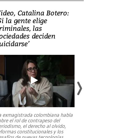
ideo, Catalina Botero:
Video: Lula la
Si la gente elige
candidatura 
riminales, las
promesas de i
ociedades deciden
en defensa, ed
uicidarse’
tierras raras
a exmagistrada colombiana habla
Entre recuerdos y es
obre el rol de contrapeso del
referencias hacia sus
eriodismo, el derecho al olvido,
presidente de Brasil,
eformas constitucionales y los
da Silva, oficializó 
esafíos de nuevas tecnologías
...
candidatura
...