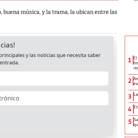
, buena música, y la trama, la ubican entre las
El
1
hi
re
An
2
es
La
3
Et
4
Sa
5
qu