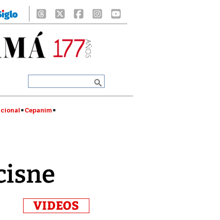
cional
Cepanim
cisne
VIDEOS