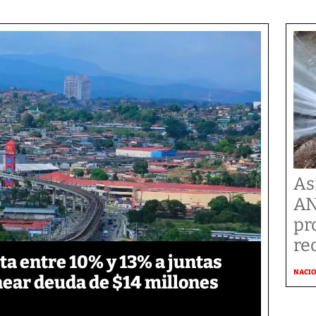
As
AN
pr
re
ta entre 10% y 13% a juntas
NACI
ear deuda de $14 millones