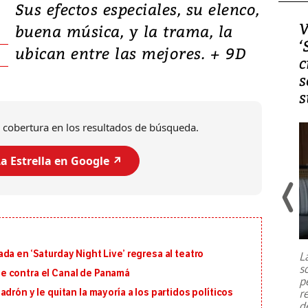
Sus efectos especiales, su elenco,
Video, Japón: Terremoto
V
buena música, y la trama, la
deja heridos y graves
‘
ubican entre las mejores. + 9D
daños en Kumamoto
c
s
s
 cobertura en los resultados de búsqueda.
a Estrella en Google ↗️
Un fuerte terremoto de magnitud
7,1 se registró este martes 28 de
julio en la prefectura de Kumamoto,
a en ‘Saturday Night Live’ regresa al teatro
L
al sur de Japón, provocando una
s
emergencia de gran
...
e contra el Canal de Panamá
p
r
drón y le quitan la mayoría a los partidos políticos
d