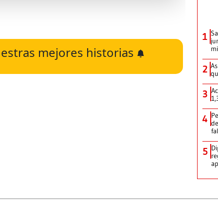
Sa
1
ju
estras mejores historias
mi
As
2
qu
Ac
3
1,
Pe
4
de
fa
Di
5
re
ap