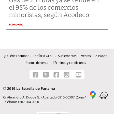
Gas de 25 libras ya se vende en
el 95% de los comercios
minoristas, según Acodeco
ECONOMÍA
¿Quiénes somos?
Tarifario GESE
Suplementos
Ventas
e-Paper
Puntos de venta
Términos y condiciones
© 2019 La Estrella de Panamá
C/ Alejandro A. Duque G. - Apartado 0815-00507, Zona 4
Teléfono: +507 204-0000