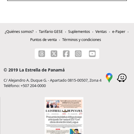
¿Quiénes somos?
Tarifario GESE
Suplementos
Ventas
e-Paper
Puntos de venta
Términos y condiciones
© 2019 La Estrella de Panamá
C/ Alejandro A. Duque G. - Apartado 0815-00507, Zona 4
Teléfono: +507 204-0000