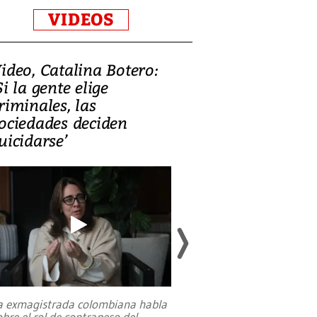
VIDEOS
ideo, Catalina Botero:
Video: Lula la
Si la gente elige
candidatura 
riminales, las
promesas de i
ociedades deciden
en defensa, ed
uicidarse’
tierras raras
a exmagistrada colombiana habla
Entre recuerdos y es
obre el rol de contrapeso del
referencias hacia sus