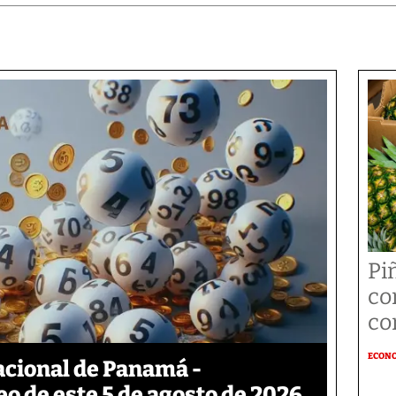
Pi
co
co
ECON
acional de Panamá -
eo de este 5 de agosto de 2026