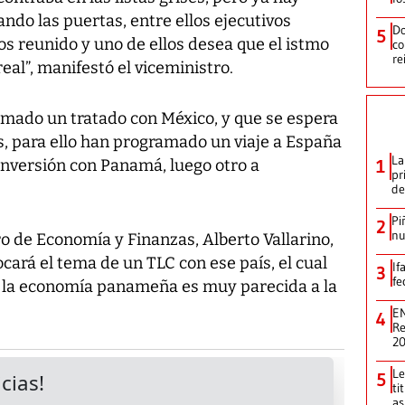
ando las puertas, entre ellos ejecutivos
Do
5
s reunido y uno de ellos desea que el istmo
co
re
eal”, manifestó el viceministro.
irmado un tratado con México, y que se espera
s, para ello han programado un viaje a España
La
inversión con Panamá, luego otro a
1
pr
de
Pi
2
nu
o de Economía y Finanzas, Alberto Vallarino,
cará el tema de un TLC con ese país, el cual
If
3
fe
 la economía panameña es muy parecida a la
EN
4
Re
2
Le
5
ti
as