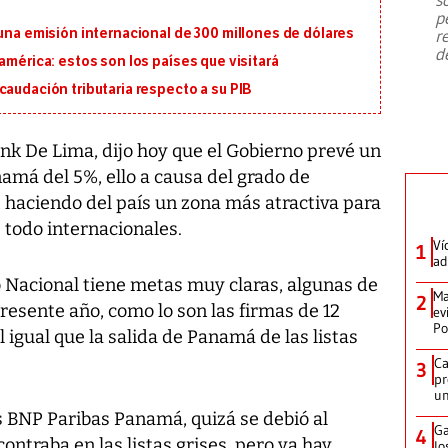
emergencia de gran
...
p
 una emisión internacional de 300 millones de dólares
r
d
américa: estos son los países que visitará
caudación tributaria respecto a su PIB
nk De Lima, dijo hoy que el Gobierno prevé un
má del 5%, ello a causa del grado de
, haciendo del país un zona más atractiva para
e todo internacionales.
Ví
1
ad
 Nacional tiene metas muy claras, algunas de
Ma
2
presente año, como lo son las firmas de 12
ev
Po
l igual que la salida de Panamá de las listas
Ca
3
pr
un
s BNP Paribas Panamá, quizá se debió al
Ga
4
ontraba en las listas grises, pero ya hay
lo