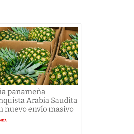
ña panameña
nquista Arabia Saudita
n nuevo envío masivo
OMÍA