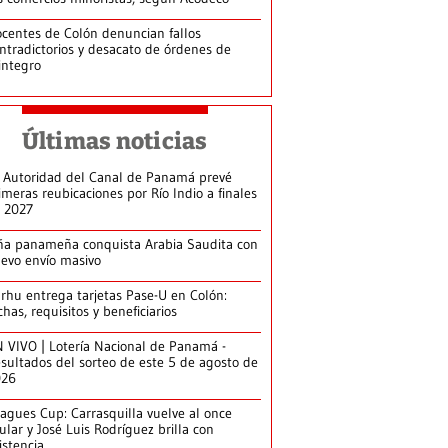
centes de Colón denuncian fallos
ntradictorios y desacato de órdenes de
integro
Últimas noticias
 Autoridad del Canal de Panamá prevé
imeras reubicaciones por Río Indio a finales
 2027
ña panameña conquista Arabia Saudita con
evo envío masivo
arhu entrega tarjetas Pase-U en Colón:
chas, requisitos y beneficiarios
 VIVO | Lotería Nacional de Panamá -
sultados del sorteo de este 5 de agosto de
026
agues Cup: Carrasquilla vuelve al once
tular y José Luis Rodríguez brilla con
istencia