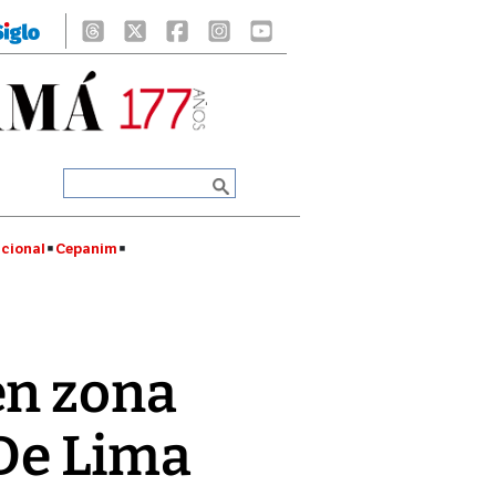
cional
Cepanim
en zona
 De Lima