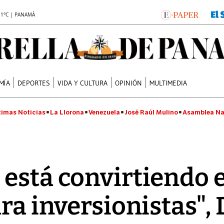
.1°C | PANAMÁ
MÍA
DEPORTES
VIDA Y CULTURA
OPINIÓN
MULTIMEDIA
timas Noticias
La Llorona
Venezuela
José Raúl Mulino
Asamblea Na
está convirtiendo 
ara inversionistas",