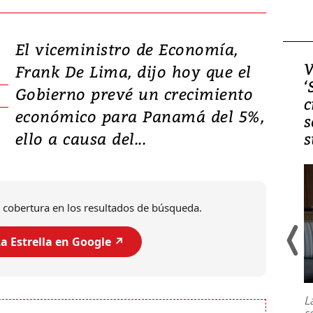
El viceministro de Economía,
Video, Japón: Terremoto
V
Frank De Lima, dijo hoy que el
deja heridos y graves
‘
Gobierno prevé un crecimiento
daños en Kumamoto
c
económico para Panamá del 5%,
s
ello a causa del...
s
 cobertura en los resultados de búsqueda.
a Estrella en Google ↗️
Un fuerte terremoto de magnitud
7,1 se registró este martes 28 de
julio en la prefectura de Kumamoto,
L
al sur de Japón, provocando una
s