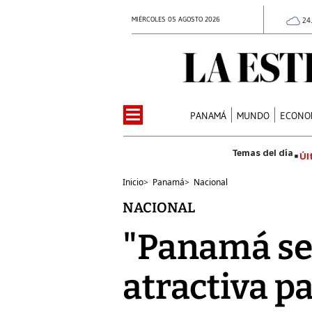
MIÉRCOLES 05 AGOSTO 2026
24
PANAMÁ
MUNDO
ECONO
Úl
Inicio
>
Panamá
>
Nacional
NACIONAL
"Panamá se 
atractiva p