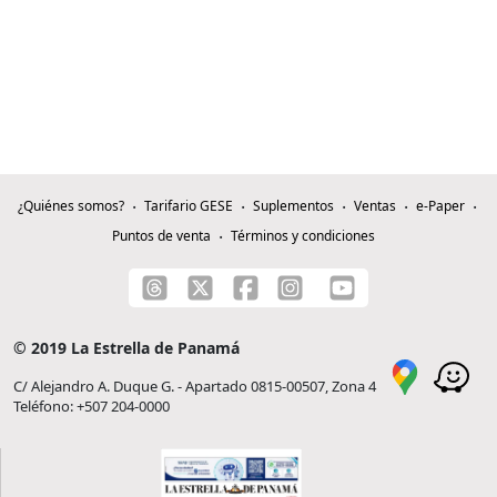
¿Quiénes somos?
Tarifario GESE
Suplementos
Ventas
e-Paper
Puntos de venta
Términos y condiciones
© 2019 La Estrella de Panamá
C/ Alejandro A. Duque G. - Apartado 0815-00507, Zona 4
Teléfono: +507 204-0000