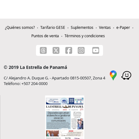
¿Quiénes somos?
Tarifario GESE
Suplementos
Ventas
e-Paper
Puntos de venta
Términos y condiciones
© 2019 La Estrella de Panamá
C/ Alejandro A. Duque G. - Apartado 0815-00507, Zona 4
Teléfono: +507 204-0000